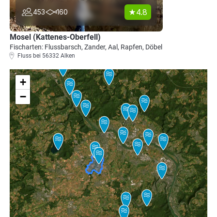
4.8
453
160
Mosel (Kattenes-Oberfell)
Fischarten: Flussbarsch, Zander, Aal, Rapfen, Döbel
Fluss bei 56332 Alken
+
−