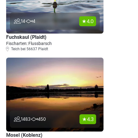
4.0
14
4
Fuchskaul (Plaidt)
Fischarten: Flussbarsch
Teich bei 56637 Plaidt
4.3
1483
450
Mosel (Koblenz)