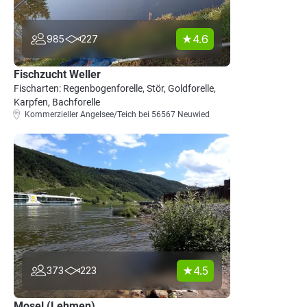
4.6
985
227
Fischzucht Weller
Fischarten: Regenbogenforelle, Stör, Goldforelle,
Karpfen, Bachforelle
Kommerzieller Angelsee/Teich bei 56567 Neuwied
4.5
373
223
Mosel (Lehmen)