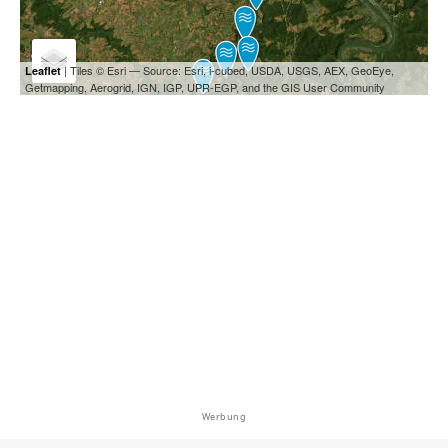
| Tiles © Esri — Source: Esri, i-cubed, USDA, USGS, AEX, GeoEye,
Leaflet
Getmapping, Aerogrid, IGN, IGP, UPR-EGP, and the GIS User Community
Werbung