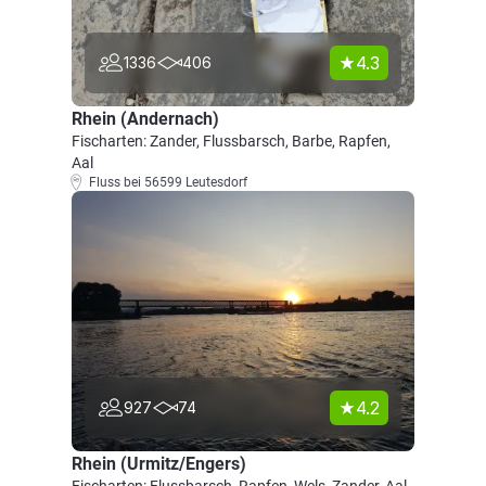
4.3
1336
406
Rhein (Andernach)
Fischarten: Zander, Flussbarsch, Barbe, Rapfen,
Aal
Fluss bei 56599 Leutesdorf
4.2
927
74
Rhein (Urmitz/Engers)