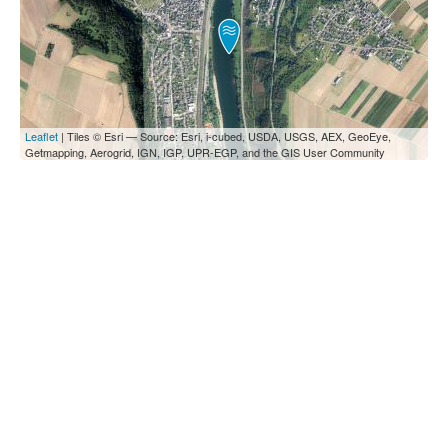
Leaflet
| Tiles © Esri — Source: Esri, i-cubed, USDA, USGS, AEX, GeoEye,
Getmapping, Aerogrid, IGN, IGP, UPR-EGP, and the GIS User Community