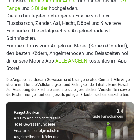
in unserer
mobile App für Angler
und haben bisher
179
Fänge
und
5 Bilder
hochgeladen.
Die am häufigsten gefangenen Fische sind hier
Flussbarsch, Zander, Aal, Hecht, Döbel und 9 weitere
Fischarten. Die erfolgreichste Angelmethode ist
Spinnfischen.
Für mehr Infos zum Angeln an Mosel (Kobern-Gondorf),
den besten Ködern, Angelmethoden und Beisszeiten hol
dir unsere Mobile App
ALLE ANGELN
kostenlos im App
Store!
Die Angaben zu diesem Gewässer sind User generated Content. Alle Angeln
übernimmt für die Vollständigkeit und Richtigkeit der Inhalte keine Gewähr.
Zur Ausübung der Fischerei sind stets die gesetzlichen Vorschriften sowie
die Bestimmungen auf dem jeweils gültigen Erlaubnisschein einzuhalten.
Fangstatistiken
Als Pro-Angler siehst du für
jedes Gewässer und jede
Fischart die erfolgreichsten
Angelmethoden, Köder und