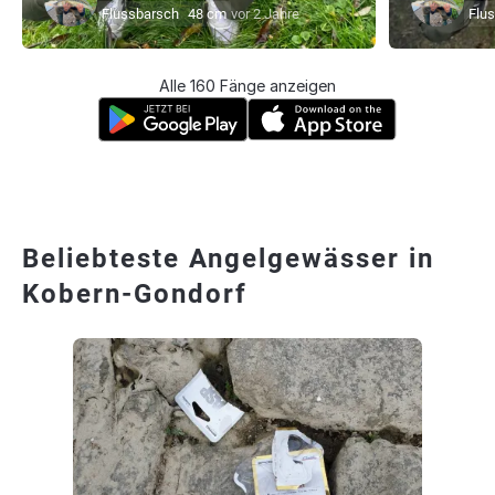
Flussbarsch
48 cm
vor 2 Jahre
Flu
Alle 160 Fänge anzeigen
Beliebteste Angelgewässer in
Kobern-Gondorf