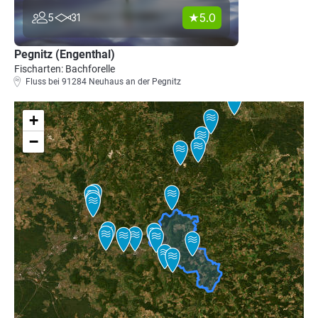
5.0
5
31
Pegnitz (Engenthal)
Fischarten: Bachforelle
Fluss bei 91284 Neuhaus an der Pegnitz
+
−