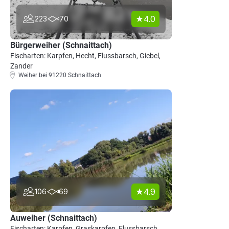
4.0
223
70
Bürgerweiher (Schnaittach)
Fischarten: Karpfen, Hecht, Flussbarsch, Giebel,
Zander
Weiher bei 91220 Schnaittach
4.9
106
69
Auweiher (Schnaittach)
Fischarten: Karpfen, Graskarpfen, Flussbarsch,