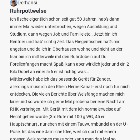
Derhansi
Ruhrpottwelse
Ich fische eigentlich schon seit gut 50 Jahren, hab's dann
immer Mal wieder unterbrochen, wegen Ausbildung und
Studium, dann wegen Job und Familie etc.. Jetzt bin ich
Rentner und hab' richtig Zeit. Das Fliegenfischen hat's mir
angetan und da ich in Oberhausen wohne und nicht an der
Isar bin ich mittlerweile mit den Ruhrdöbeln auf Du.
Forellenfangen macht Spaß, kann aber wirklich jeder und ein 2
Kilo Döbel an einer 5/6 er ist richtig was...
Mittlerweile habe ich das passende Gerät für Zander,
allerdings muss ich den Rhein Herne Kanal - erst noch für mich
entdecken. Die vielen Berichte über Welsfänge machen mich
kirre und so würde ich gerne Mal probehalber eine Nacht am
RHK verbringen. Mit Gerät mit dem ich normalerweise auf
Hecht gehen würde (3m Rute mit 100 g WG, 45 er
Hauptschnur) , nur eben mit einem Tauwurmbündel an der U -
Pose. Ist das eine dämliche Idee, weil ich dort mit einem
grossen Wels rechnen muss oder kann man das Mal so