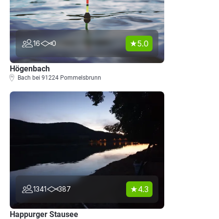
5.0
16
0
Högenbach
Bach bei 91224 Pommelsbrunn
4.3
1341
387
Happurger Stausee