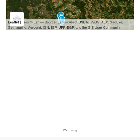
| Tiles © Esri — Source: Esri, i-cubed, USDA, USGS, AEX, GeoEye,
Leaflet
Getmapping, Aerogrid, IGN, IGP, UPR-EGP, and the GIS User Community
Werbung