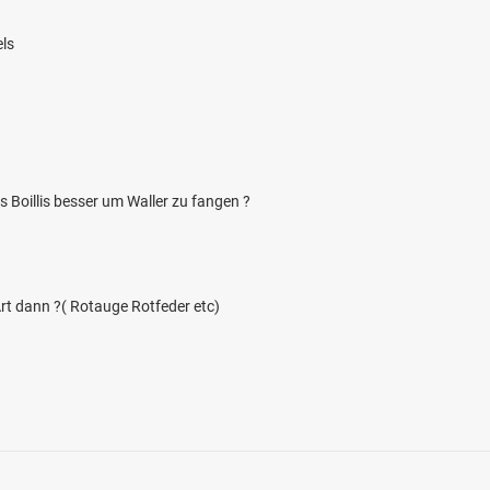
ls
 Boillis besser um Waller zu fangen ?
4.5
93
56
rszwinger Weiher
t dann ?( Rotauge Rotfeder etc)
en: Karpfen, Brachse, Hecht, Graskarpfen
 bei 93170 Bernhardswald