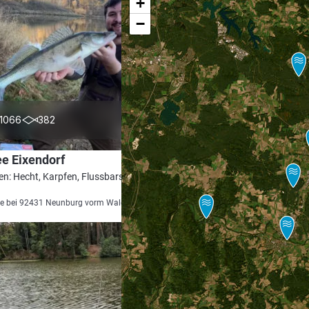
+
−
4.5
1066
382
e Eixendorf
en: Hecht, Karpfen, Flussbarsch, Zander,
e bei 92431 Neunburg vorm Wald