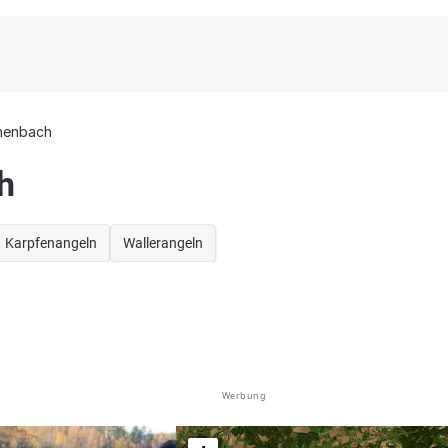
henbach
h
Karpfenangeln
Wallerangeln
Werbung