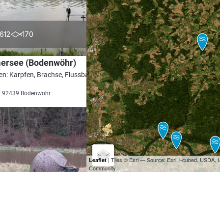
4.5
612
170
rsee (Bodenwöhr)
en: Karpfen, Brachse, Flussbarsch, Wels,
i 92439 Bodenwöhr
| Tiles © Esri — Source: Esri, i-cubed, USDA
Leaflet
Community
4.6
194
158