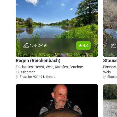
4.4
454
191
Regen (Reichenbach)
Stause
Fischarten: Hecht, Wels, Karpfen, Brachse,
Fischart
Flussbarsch
Wels
Fluss bei 93149 Nittenau
Stause