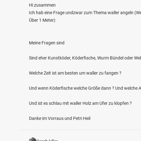
Hi zusammen
Ich hab eine Frage undzwar zum Thema waller angeln (We
Über 1 Meter)
Meine Fragen sind
Sind eher Kunstköder, Köderfische, Wurm Bündel oder Wels
4.7
299
80
Welche Zeit ist am besten um waller zu fangen ?
Donau (Bach an der Donau)
Wolfe
Und wenn Köderfische welche Größe dann ? Und welche Ar
Fischarten: Wels, Karpfen, Zander, Hecht, Rapfen
Fischart
Fluss bei 93090 Bach an der Donau
Weiher
Und ist es schlau mit waller Holz am Ufer zu klopfen ?
Danke im Vorraus und Petri Heil