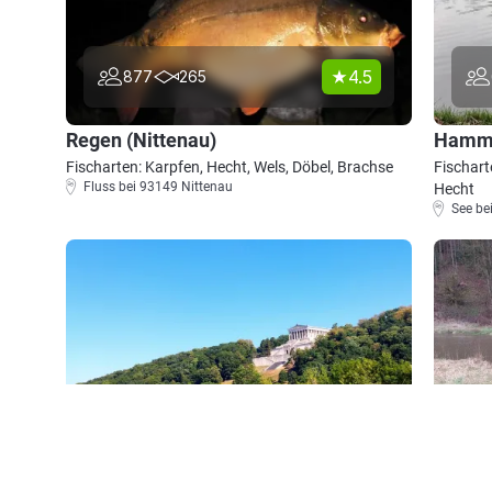
4.5
877
265
Regen (Nittenau)
Hamme
Fischarten: Karpfen, Hecht, Wels, Döbel, Brachse
Fischart
Fluss bei 93149 Nittenau
Hecht
See be
3.8
750
161