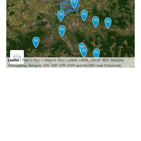
| Tiles © Esri — Source: Esri, i-cubed, USDA, USGS, AEX, GeoEye,
Leaflet
Getmapping, Aerogrid, IGN, IGP, UPR-EGP, and the GIS User Community