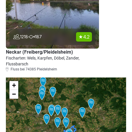
4.2
1218
187
Neckar (Freiberg/Pleidelsheim)
Fischarten: Wels, Karpfen, Döbel, Zander,
Flussbarsch
Fluss bei 74385 Pleidelsheim
+
−