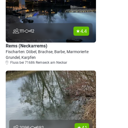
4.4
111
12
Rems (Neckarrems)
Fischarten: Döbel, Brachse, Barbe, Marmorierte
Grundel, Karpfen
Fluss bei 71686 Remseck am Neckar
4.1
2096
692