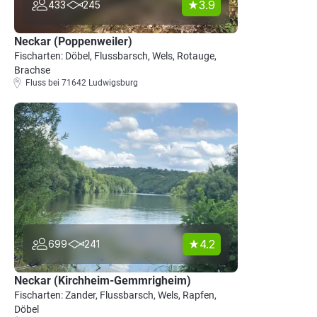
3.9
433
245
Neckar (Poppenweiler)
Fischarten: Döbel, Flussbarsch, Wels, Rotauge,
Brachse
Fluss bei 71642 Ludwigsburg
4.2
699
241
Neckar (Kirchheim-Gemmrigheim)
Fischarten: Zander, Flussbarsch, Wels, Rapfen,
Döbel