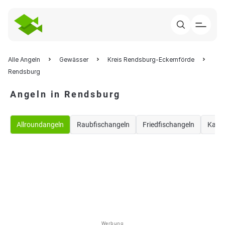
Alle Angeln
Gewässer
Kreis Rendsburg-Eckernförde
Rendsburg
Angeln in Rendsburg
Allroundangeln
Raubfischangeln
Friedfischangeln
Karp
Werbung