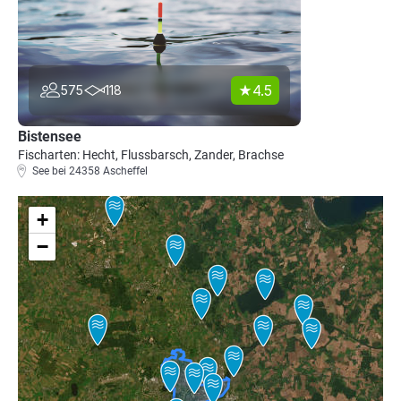
4.5
575
118
Bistensee
Fischarten: Hecht, Flussbarsch, Zander, Brachse
See bei 24358 Ascheffel
+
−