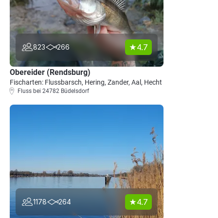
4.7
823
266
Obereider (Rendsburg)
Fischarten: Flussbarsch, Hering, Zander, Aal, Hecht
Fluss bei 24782 Büdelsdorf
4.7
1178
264