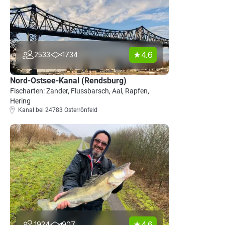
4.6
2533
1734
Nord-Ostsee-Kanal (Rendsburg)
Fischarten: Zander, Flussbarsch, Aal, Rapfen,
Hering
Kanal bei 24783 Osterrönfeld
4.6
1924
907