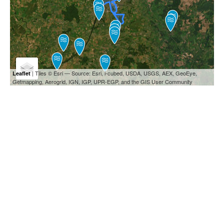
| Tiles © Esri — Source: Esri, i-cubed, USDA, USGS, AEX, GeoEye,
Leaflet
Getmapping, Aerogrid, IGN, IGP, UPR-EGP, and the GIS User Community