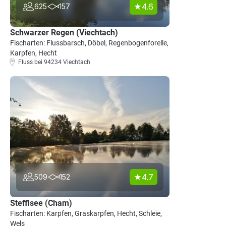
4.6
625
157
Schwarzer Regen (Viechtach)
Fischarten: Flussbarsch, Döbel, Regenbogenforelle,
Karpfen, Hecht
Fluss bei 94234 Viechtach
4.7
509
152
Stefflsee (Cham)
Fischarten: Karpfen, Graskarpfen, Hecht, Schleie,
Wels