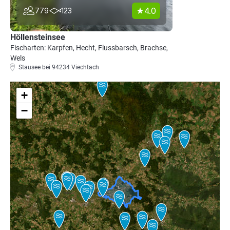
4.0
779
123
Höllensteinsee
Fischarten: Karpfen, Hecht, Flussbarsch, Brachse,
Wels
Stausee bei 94234 Viechtach
+
−