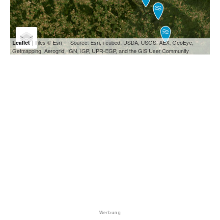
| Tiles © Esri — Source: Esri, i-cubed, USDA, USGS, AEX, GeoEye,
Leaflet
Getmapping, Aerogrid, IGN, IGP, UPR-EGP, and the GIS User Community
Werbung