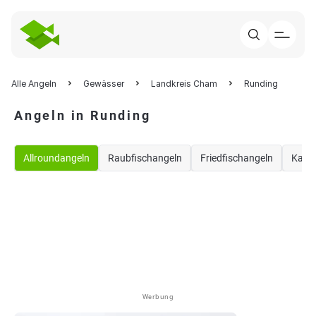
Alle Angeln
Gewässer
Landkreis Cham
Runding
Angeln in Runding
Allroundangeln
Raubfischangeln
Friedfischangeln
Karp
Werbung