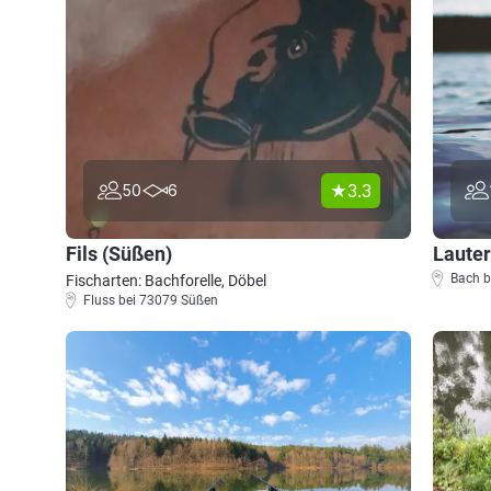
3.3
50
6
Fils (Süßen)
Lauter
Bach b
Fischarten: Bachforelle, Döbel
Fluss bei 73079 Süßen