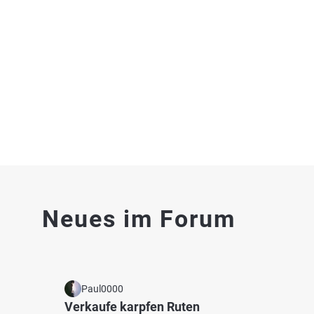
Epplesee (Uhingen)
Rems 
Fischarten: Karpfen, Brachse, Zander, Hecht,
Fischart
Fluss 
Flussbarsch
See bei 73066 Uhingen
4.5
70
25
Neues im Forum
Fils (Uhingen)
Fils (
Fischarten: Bachforelle, Regenbogenforelle, Döbel
Fischart
Fluss bei 73066 Uhingen
Fluss 
Paul0000
Verkaufe karpfen Ruten