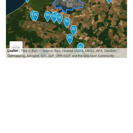
| Tiles © Esri — Source: Esri, i-cubed, USDA, USGS, AEX, GeoEye,
Leaflet
Getmapping, Aerogrid, IGN, IGP, UPR-EGP, and the GIS User Community