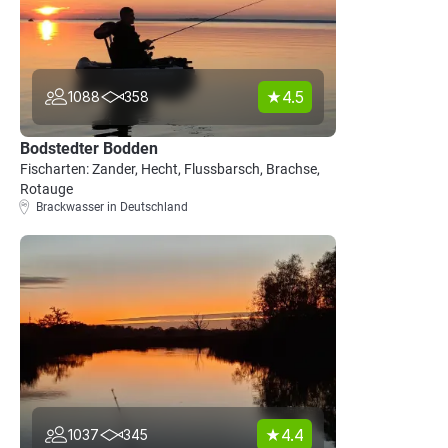
4.5
1088
358
Bodstedter Bodden
Fischarten: Zander, Hecht, Flussbarsch, Brachse,
Rotauge
Brackwasser in Deutschland
4.4
1037
345