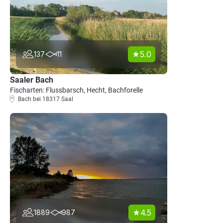
5.0
137
11
Saaler Bach
Fischarten: Flussbarsch, Hecht, Bachforelle
Bach bei 18317 Saal
4.5
1889
987