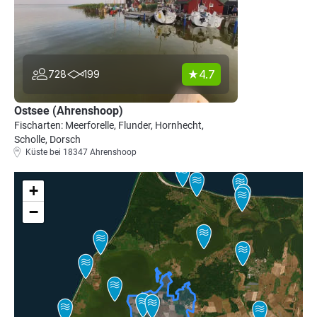
4.7
728
199
Ostsee (Ahrenshoop)
Fischarten: Meerforelle, Flunder, Hornhecht,
Scholle, Dorsch
Küste bei 18347 Ahrenshoop
+
−