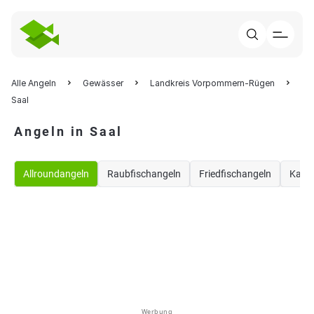
Alle Angeln
Gewässer
Landkreis Vorpommern-Rügen
Saal
Angeln in Saal
Allroundangeln
Raubfischangeln
Friedfischangeln
Karp
Werbung