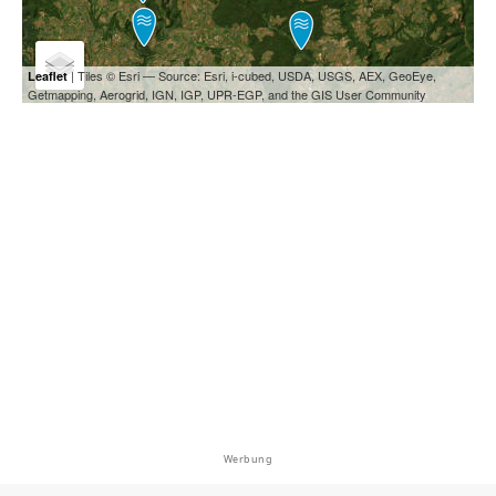
| Tiles © Esri — Source: Esri, i-cubed, USDA, USGS, AEX, GeoEye,
Leaflet
Getmapping, Aerogrid, IGN, IGP, UPR-EGP, and the GIS User Community
Werbung