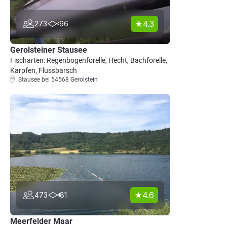
4.3
273
96
Gerolsteiner Stausee
Fischarten: Regenbogenforelle, Hecht, Bachforelle,
Karpfen, Flussbarsch
Stausee bei 54568 Gerolstein
4.6
473
81
Meerfelder Maar