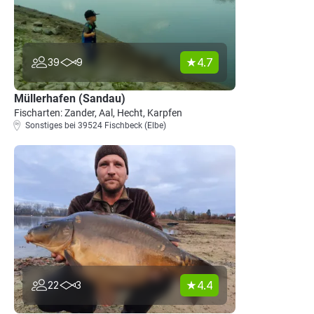
4.7
39
9
Müllerhafen (Sandau)
Fischarten: Zander, Aal, Hecht, Karpfen
Sonstiges bei 39524 Fischbeck (Elbe)
4.4
22
3