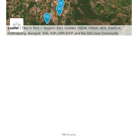
| Tiles © Esri — Source: Esri, i-cubed, USDA, USGS, AEX, GeoEye,
Leaflet
Getmapping, Aerogrid, IGN, IGP, UPR-EGP, and the GIS User Community
Werbung