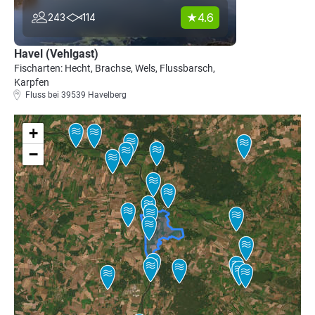
4.6
243
114
Havel (Vehlgast)
Fischarten: Hecht, Brachse, Wels, Flussbarsch,
Karpfen
Fluss bei 39539 Havelberg
+
−