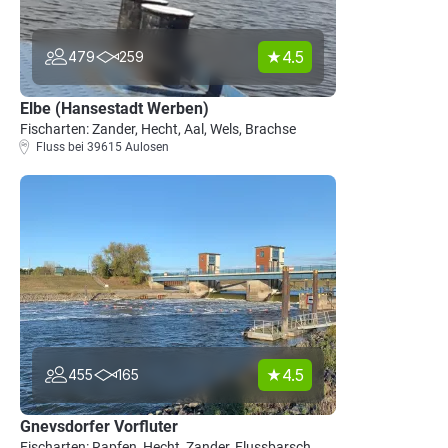
4.5
479
259
Elbe (Hansestadt Werben)
Fischarten: Zander, Hecht, Aal, Wels, Brachse
Fluss bei 39615 Aulosen
4.5
455
165
Gnevsdorfer Vorfluter
Fischarten: Rapfen, Hecht, Zander, Flussbarsch,