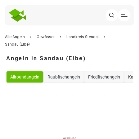
Alle Angeln
Gewässer
Landkreis Stendal
Sandau (Elbe)
Angeln in Sandau (Elbe)
Allroundangeln
Raubfischangeln
Friedfischangeln
Karp
Werbung