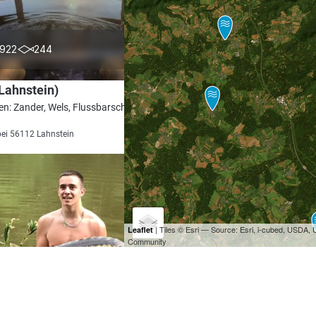
4.4
922
244
Lahnstein)
en: Zander, Wels, Flussbarsch, Hecht,
bei 56112 Lahnstein
| Tiles © Esri — Source: Esri, i-cubed, USDA
Leaflet
Community
4.9
67
152