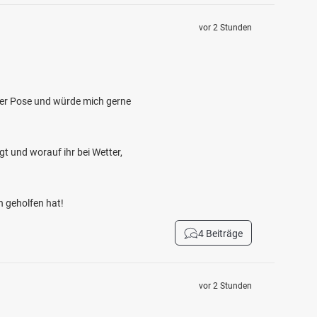
vor 2 Stunden
t der Pose und würde mich gerne
t und worauf ihr bei Wetter,
n geholfen hat!
4 Beiträge
vor 2 Stunden