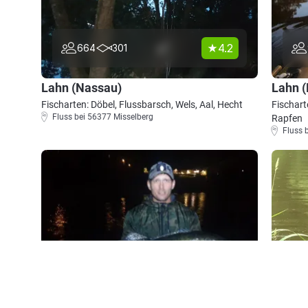
4.2
664
301
Lahn (Nassau)
Lahn (
Fischarten: Döbel, Flussbarsch, Wels, Aal, Hecht
Fischart
Fluss bei 56377 Misselberg
Rapfen
Fluss 
4.1
947
230