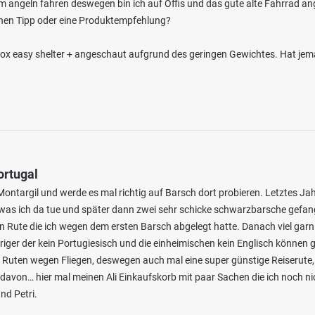
m angeln fahren deswegen bin ich auf Offis und das gute alte Fahrrad ange
nen Tipp oder eine Produktempfehlung?
Fox easy shelter + angeschaut aufgrund des geringen Gewichtes. Hat je
ortugal
ontargil und werde es mal richtig auf Barsch dort probieren. Letztes Jah
as ich da tue und später dann zwei sehr schicke schwarzbarsche gefange
n Rute die ich wegen dem ersten Barsch abgelegt hatte. Danach viel garn
riger der kein Portugiesisch und die einheimischen kein Englisch können 
 Ruten wegen Fliegen, deswegen auch mal eine super günstige Reiserute
davon… hier mal meinen Ali Einkaufskorb mit paar Sachen die ich noch ni
d Petri.