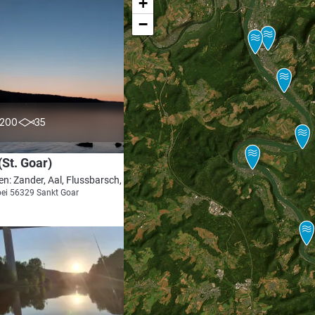
+
−
4.4
200
35
(St. Goar)
en: Zander, Aal, Flussbarsch, Hecht, Barbe
bei 56329 Sankt Goar