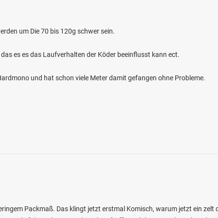
erden um Die 70 bis 120g schwer sein.
 das es es das Laufverhalten der Köder beeinflusst kann ect.
m Hardmono und hat schon viele Meter damit gefangen ohne Probleme.
4.4
634
92
(Bad Ems)
en: Wels, Flussbarsch, Döbel, Zander,
bei 56130 Bad Ems
eringem Packmaß. Das klingt jetzt erstmal Komisch, warum jetzt ein zelt d