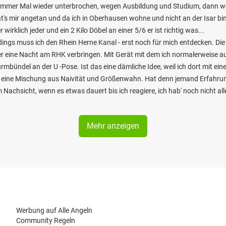
nn immer Mal wieder unterbrochen, wegen Ausbildung und Studium, dann we
hat's mir angetan und da ich in Oberhausen wohne und nicht an der Isar bin
rklich jeder und ein 2 Kilo Döbel an einer 5/6 er ist richtig was...
rdings muss ich den Rhein Herne Kanal - erst noch für mich entdecken. Die
er eine Nacht am RHK verbringen. Mit Gerät mit dem ich normalerweise 
mbündel an der U -Pose. Ist das eine dämliche Idee, weil ich dort mit e
h eine Mischung aus Naivität und Größenwahn. Hat denn jemand Erfahru
m Nachsicht, wenn es etwas dauert bis ich reagiere, ich hab' noch nicht al
Mehr anzeigen
Werbung auf Alle Angeln
Community Regeln