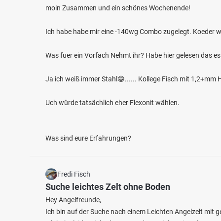
moin Zusammen und ein schönes Wochenende!
Ich habe habe mir eine -140wg Combo zugelegt. Koeder w
Was fuer ein Vorfach Nehmt ihr? Habe hier gelesen das es
Ja ich weiß immer Stahl😁...... Kollege Fisch mit 1,2+m
4.1
187
96
Uch würde tatsächlich eher Flexonit wählen.
Lahn (Dausenau)
Lahn 
Was sind eure Erfahrungen?
Fischarten: Wels, Döbel, Flussbarsch, Aal, Rapfen
Fischart
Fluss bei 0 Dausenau
Hecht
Fluss 
Fredi Fisch
Suche leichtes Zelt ohne Boden
Hey Angelfreunde,
Ich bin auf der Suche nach einem Leichten Angelzelt mit g