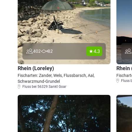
4.3
402
82
Rhein (Loreley)
Rhein 
Fischarten: Zander, Wels, Flussbarsch, Aal,
Fischart
Fluss 
Schwarzmund-Grundel
Fluss bei 56329 Sankt Goar