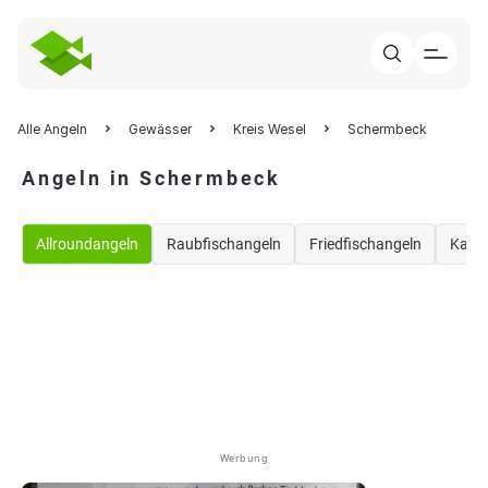
Alle Angeln
Gewässer
Kreis Wesel
Schermbeck
Angeln in Schermbeck
Allroundangeln
Raubfischangeln
Friedfischangeln
Karp
Werbung