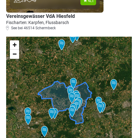
4.1
29
9
Vereinsgewässer VdA Hiesfeld
Fischarten: Karpfen, Flussbarsch
See bei 46514 Schermbeck
+
−