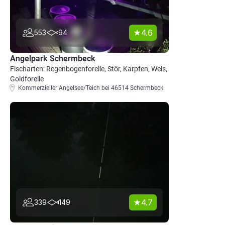
4.6
553
94
Angelpark Schermbeck
Fischarten: Regenbogenforelle, Stör, Karpfen, Wels,
Goldforelle
Kommerzieller Angelsee/Teich bei 46514 Schermbeck
4.7
339
149