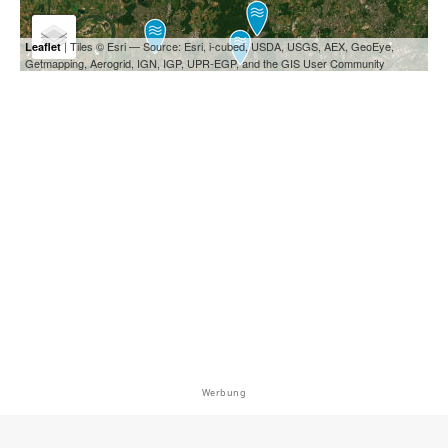
| Tiles © Esri — Source: Esri, i-cubed, USDA, USGS, AEX, GeoEye,
Leaflet
Getmapping, Aerogrid, IGN, IGP, UPR-EGP, and the GIS User Community
Werbung