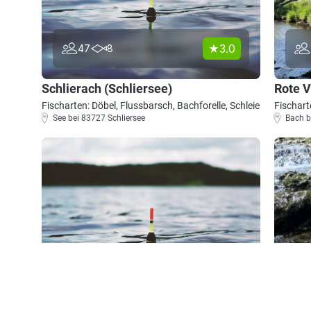
3.0
47
8
Schlierach (Schliersee)
Rote 
Fischarten: Döbel, Flussbarsch, Bachforelle, Schleie
Fischart
See bei 83727 Schliersee
Bach b
3.0
22
2