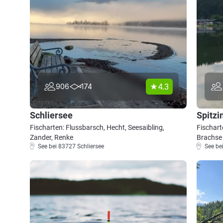
4.3
906
174
Schliersee
Spitzi
Fischarten: Flussbarsch, Hecht, Seesaibling,
Fischart
Zander, Renke
Brachse
See bei 83727 Schliersee
See be