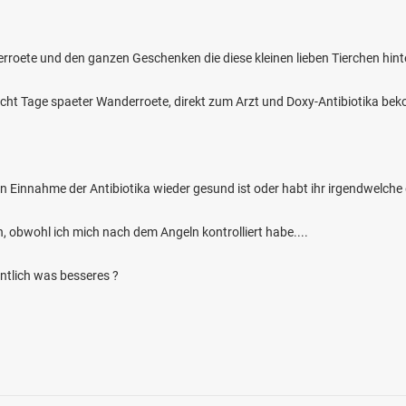
roete und den ganzen Geschenken die diese kleinen lieben Tierchen hint
ht Tage spaeter Wanderroete, direkt zum Arzt und Doxy-Antibiotika be
2.5
76
29
en Einnahme der Antibiotika wieder gesund ist oder habt ihr irgendwelch
all (Müller am Baum)
en: Regenbogenforelle, Bachforelle
ah, obwohl ich mich nach dem Angeln kontrolliert habe....
bei 83627 Warngau
entlich was besseres ?