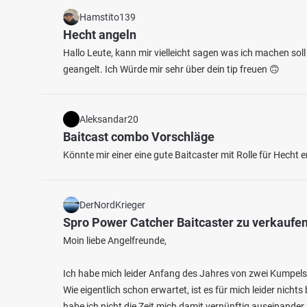
Hamstito139
Hecht angeln
Hallo Leute, kann mir vielleicht sagen was ich machen sol
geangelt. Ich Würde mir sehr über dein tip freuen 🙃
Aleksandar20
Baitcast combo Vorschläge
Könnte mir einer eine gute Baitcaster mit Rolle für Hecht
DerNordKrieger
Spro Power Catcher Baitcaster zu verkaufe
Moin liebe Angelfreunde,
Ich habe mich leider Anfang des Jahres von zwei Kumpels
Wie eigentlich schon erwartet, ist es für mich leider nichts
habe ich nicht die Zeit mich damit vernünftig auseinander