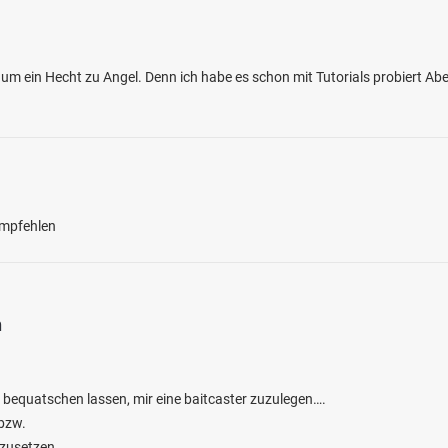
l um ein Hecht zu Angel. Denn ich habe es schon mit Tutorials probiert Ab
 empfehlen
n
 bequatschen lassen, mir eine baitcaster zuzulegen….
 bzw.
 zusetzen.