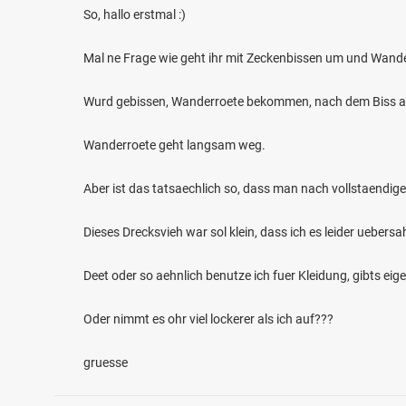
So, hallo erstmal :)
Mal ne Frage wie geht ihr mit Zeckenbissen um und Wander
Wurd gebissen, Wanderroete bekommen, nach dem Biss ac
Wanderroete geht langsam weg.
3.8
206
39
Aber ist das tatsaechlich so, dass man nach vollstaendig
Leitzach (Leitzachmühle)
Mangf
Fischarten: Regenbogenforelle, Bachforelle, Äsche
Fischart
Dieses Drecksvieh war sol klein, dass ich es leider uebers
Fluss bei 83714 Miesbach
Fluss 
Deet oder so aehnlich benutze ich fuer Kleidung, gibts eig
Oder nimmt es ohr viel lockerer als ich auf???
gruesse