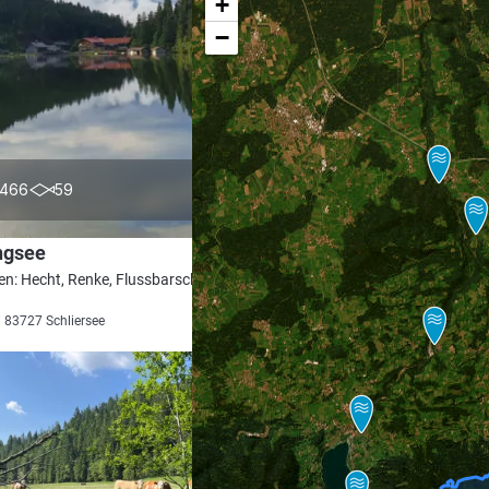
+
−
4.5
466
59
ngsee
en: Hecht, Renke, Flussbarsch, Aal,
i 83727 Schliersee