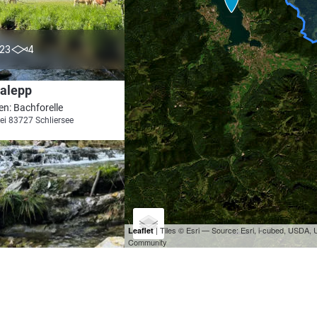
2.5
23
4
Valepp
en: Bachforelle
ei 83727 Schliersee
| Tiles © Esri — Source: Esri, i-cubed, USDA
Leaflet
Community
5.0
18
3