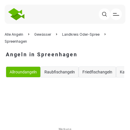
Alle Angeln
Gewässer
Landkreis Oder-Spree
Spreenhagen
Angeln in Spreenhagen
Allroundangeln
Raubfischangeln
Friedfischangeln
Karp
Werbung