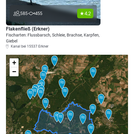
4.2
585
455
Flakenfließ (Erkner)
Fischarten: Flussbarsch, Schleie, Brachse, Karpfen,
Giebel
Kanal bei 15537 Erkner
+
−