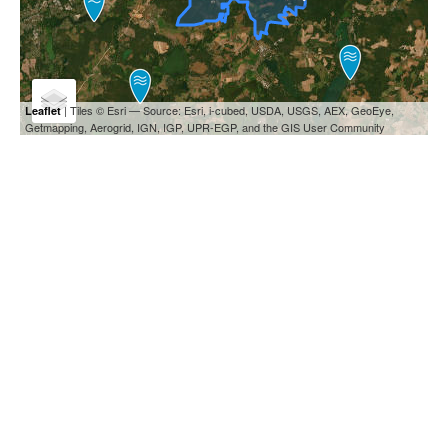
| Tiles © Esri — Source: Esri, i-cubed, USDA, USGS, AEX, GeoEye,
Leaflet
Getmapping, Aerogrid, IGN, IGP, UPR-EGP, and the GIS User Community