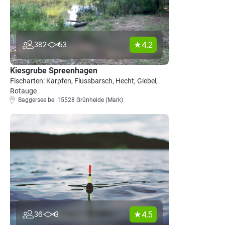
4.2
382
53
Kiesgrube Spreenhagen
Fischarten: Karpfen, Flussbarsch, Hecht, Giebel,
Rotauge
Baggersee bei 15528 Grünheide (Mark)
4.5
36
3