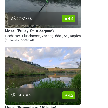
4.4
421
78
Mosel (Bullay-St. Aldegund)
Fischarten: Flussbarsch, Zander, Döbel, Aal, Rapfen
Fluss bei 56859 Alf
4.2
320
76
Mosel (Brauneberg-Mülheim)