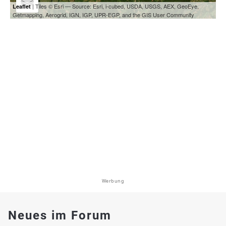
| Tiles © Esri — Source: Esri, i-cubed, USDA, USGS, AEX, GeoEye,
Leaflet
Getmapping, Aerogrid, IGN, IGP, UPR-EGP, and the GIS User Community
Werbung
Neues im Forum