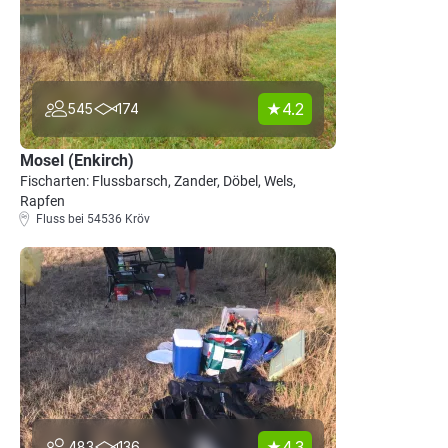
4.2
545
174
Mosel (Enkirch)
Fischarten: Flussbarsch, Zander, Döbel, Wels,
Rapfen
Fluss bei 54536 Kröv
4.3
483
136