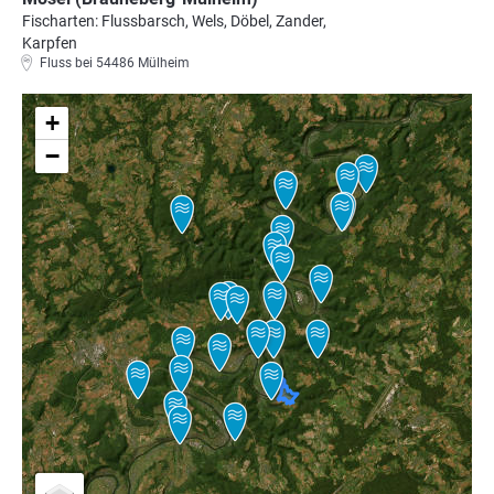
Fischarten: Flussbarsch, Wels, Döbel, Zander,
Karpfen
Fluss bei 54486 Mülheim
+
−