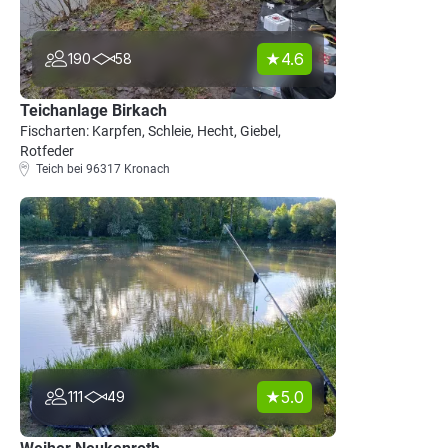
4.6
190
58
Teichanlage Birkach
Fischarten: Karpfen, Schleie, Hecht, Giebel,
Rotfeder
Teich bei 96317 Kronach
5.0
111
49