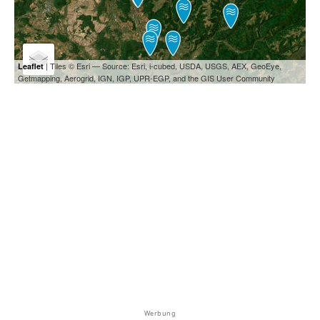
| Tiles © Esri — Source: Esri, i-cubed, USDA, USGS, AEX, GeoEye,
Leaflet
Getmapping, Aerogrid, IGN, IGP, UPR-EGP, and the GIS User Community
Werbung