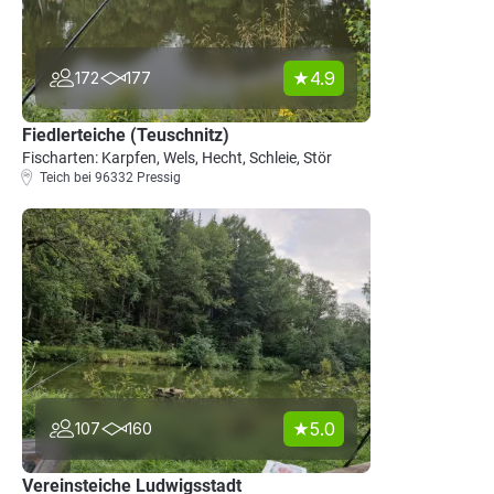
4.9
172
177
Fiedlerteiche (Teuschnitz)
Fischarten: Karpfen, Wels, Hecht, Schleie, Stör
Teich bei 96332 Pressig
5.0
107
160
Vereinsteiche Ludwigsstadt