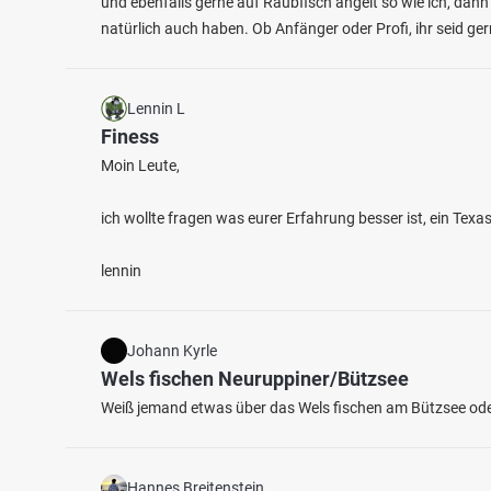
und ebenfalls gerne auf Raubfisch angelt so wie ich, dann
natürlich auch haben. Ob Anfänger oder Profi, ihr seid g
Lennin L
Finess
Moin Leute,
4.5
62
40
ich wollte fragen was eurer Erfahrung besser ist, ein Tex
Badeteich Großebersdorf
Talspe
lennin
Fischarten: Karpfen, Schleie, Zander, Flussbarsch,
Fischart
Giebel
Aal
Teich bei 07570 Endschütz
Stause
Johann Kyrle
Wels fischen Neuruppiner/Bützsee
Weiß jemand etwas über das Wels fischen am Bützsee oder
Hannes Breitenstein