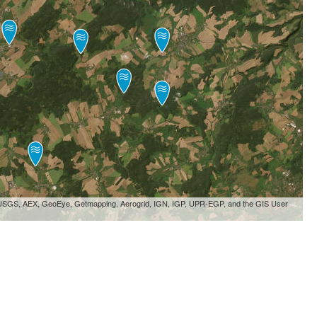
, USGS, AEX, GeoEye, Getmapping, Aerogrid, IGN, IGP, UPR-EGP, and the GIS User