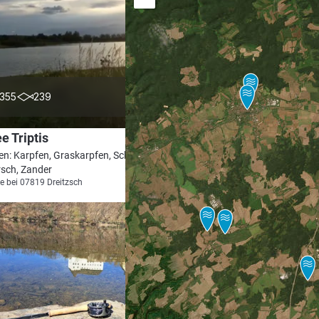
4.4
355
239
e Triptis
en: Karpfen, Graskarpfen, Schleie,
rsch, Zander
e bei 07819 Dreitzsch