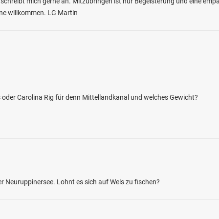
 schreibt mich gerne an. Mitzubringen ist nur Begeisterung und eine empat
erne willkommen. LG Martin
5.0
163
40
as oder Carolina Rig für denn Mittellandkanal und welches Gewicht?
rre Lössau
en: Hecht, Flussbarsch, Karpfen, Zander,
e bei 07907 Dittersdorf
 Neuruppinersee. Lohnt es sich auf Wels zu fischen?