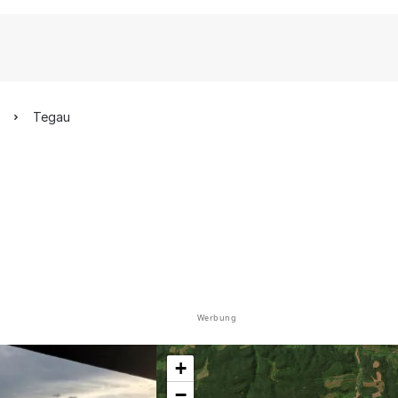
Tegau
Werbung
+
−