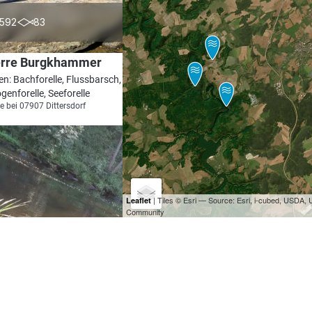
4.1
592
83
erre Burgkhammer
en: Bachforelle, Flussbarsch, Hecht,
enforelle, Seeforelle
e bei 07907 Dittersdorf
| Tiles © Esri — Source: Esri, i-cubed, USDA
Leaflet
Community
4.1
447
61
(Talsperre Walsburg)