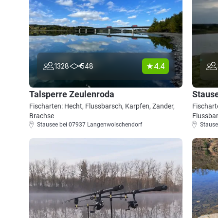
4.4
1328
548
Talsperre Zeulenroda
Stause
Fischarten: Hecht, Flussbarsch, Karpfen, Zander,
Fischart
Brachse
Flussba
Stausee bei 07937 Langenwolschendorf
Stause