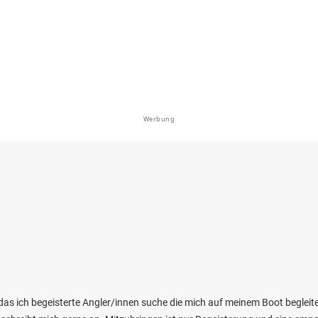
en: Bachforelle, Hecht, Äsche
e bei 07907 Dittersdorf
Werbung
4.3
478
40
talsperre
en: Flussbarsch, Hecht, Zander, Karpfen,
ee bei 07955 Auma
das ich begeisterte Angler/innen suche die mich auf meinem Boot begleite