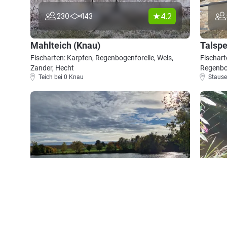
4.2
230
143
Mahlteich (Knau)
Talsp
Fischarten: Karpfen, Regenbogenforelle, Wels,
Fischart
Zander, Hecht
Regenbog
Teich bei 0 Knau
Stause
4.8
65
64
Braunsdorfer Badeteich
Saale 