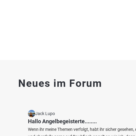
Fischarten: Karpfen, Hecht, Regenbogenforelle,
Fischart
Stause
Flussbarsch, Stör
Teich bei 07955 Auma
Neues im Forum
5.0
78
41
Katzentümpel Dittersdorf
Weida
Fischarten: Karpfen
Fischart
Sonstiges bei 07907 Dittersdorf
Jack Lupo
Wels
Staus
Hallo Angelbegeisterte........
Wenn ihr meine Themen verfolgt, habt ihr sicher gesehen, 