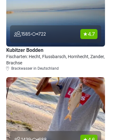
4.7
1585
722
Kubitzer Bodden
Fischarten: Hecht, Flussbarsch, Hornhecht, Zander,
Brachse
Brackwasser in Deutschland
4.6
1439
688