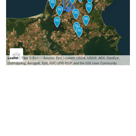
| Tiles © Esri — Source: Esri, i-cubed, USDA, USGS, AEX, GeoEye,
Leaflet
Getmapping, Aerogrid, IGN, IGP, UPR-EGP, and the GIS User Community