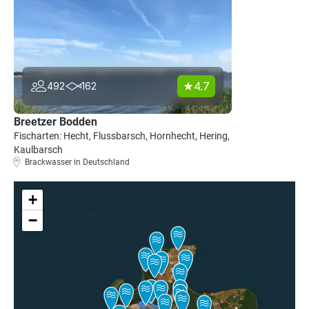
4.7
492
162
Breetzer Bodden
Fischarten: Hecht, Flussbarsch, Hornhecht, Hering,
Kaulbarsch
Brackwasser in Deutschland
+
−