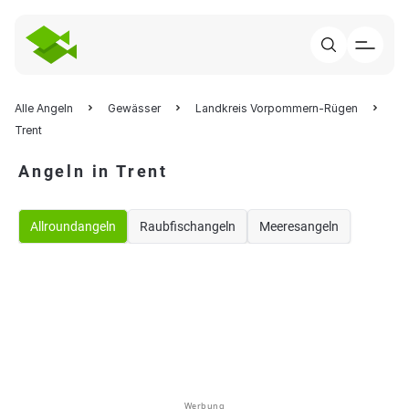
Alle Angeln
Gewässer
Landkreis Vorpommern-Rügen
Trent
Angeln in Trent
Allroundangeln
Raubfischangeln
Meeresangeln
Werbung