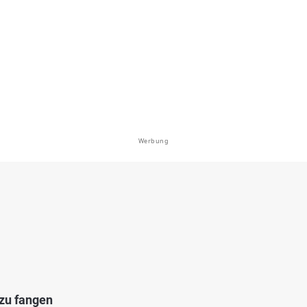
see (Landstuhl)
en: Karpfen, Brachse, Schleie, Hecht,
genforelle
i 66862 Kindsbach
Werbung
5.0
16
13
lbacher Weiher
en: Karpfen
i 67661 Kaiserslautern
 zu fangen