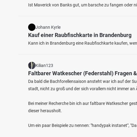
Ist Maverick von Banks gut, um barsche zu fangen oder nic
Johann Kyrle
Kauf einer Raubfischkarte in Brandenburg
Kann ich in Brandenburg eine Raubfischkarte kaufen, wenn
Kilian123
4.7
29
12
Faltbarer Watkescher (Federstahl) Fragen 
Da bald die Bachforellensaison ansteht war ich auf der 
Schafwoog Weiher
Schwa
stadt, nicht zu groß und der sich vorallem nicht immer a
Fischarten: Karpfen, Karausche
Fischart
Weiher bei 76848 Darstein
Weiher
Bei meiner Recherche bin ich aur faltbare Watkescher ges
dieser herausholt.
Um ein paar Beispiele zu nennen: "handypak instanet", "Da