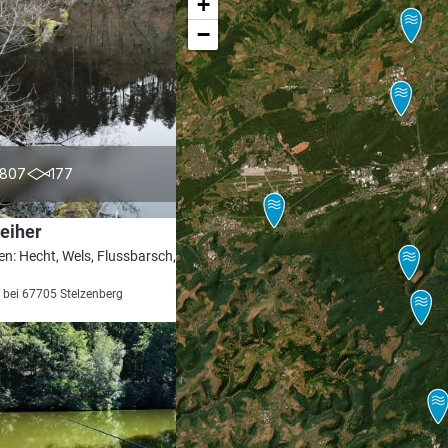
+
−
4.0
807
177
eiher
en: Hecht, Wels, Flussbarsch, Brachse,
 bei 67705 Stelzenberg