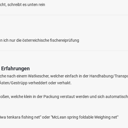
ht, schreibt es unten rein
 ich nur die österreichische fischereiprüfung
4.3
35
11
& Erfahrungen
Suche nach einem Watkescher, welcher einfach in der Handhabung/Transp
rzweiher Enkenbach
n Ästen/Gestrüpp verheddert oder verhakt.
en: Hecht, Regenbogenforelle, Rotfeder
 bei 67677 Enkenbach-Alsenborn
toßen, welche klein in der Packung verstaut werden und sich automatisch
iwa tenkara fishing net" oder "McLean spring foldable Weighing net"