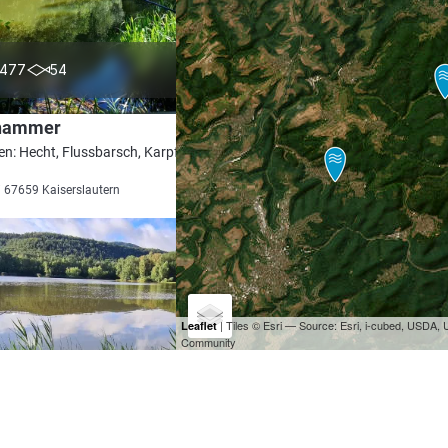
4.4
477
54
hammer
en: Hecht, Flussbarsch, Karpfen, Schleie,
i 67659 Kaiserslautern
| Tiles © Esri — Source: Esri, i-cubed, USDA
Leaflet
Community
4.6
710
38