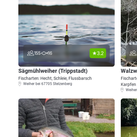
3.2
155
16
Sägmühlweiher (Trippstadt)
Walzw
Fischarten: Hecht, Schleie, Flussbarsch
Fischart
Weiher bei 67705 Stelzenberg
Karpfen
Weiher