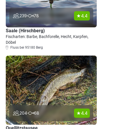
4.4
239
78
Saale (Hirschberg)
Fischarten: Barbe, Bachforelle, Hecht, Karpfen,
Döbel
Fluss bei 95180 Berg
4.4
204
68
Quellitzstausee