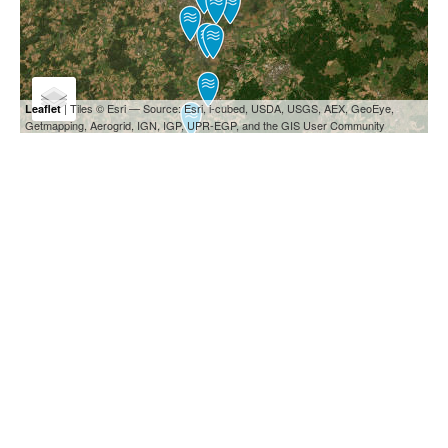
| Tiles © Esri — Source: Esri, i-cubed, USDA, USGS, AEX, GeoEye,
Leaflet
Getmapping, Aerogrid, IGN, IGP, UPR-EGP, and the GIS User Community