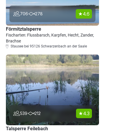
4.6
706
278
Förmitztalsperre
Fischarten: Flussbarsch, Karpfen, Hecht, Zander,
Brachse
Stausee bei 95126 Schwarzenbach an der Saale
4.3
539
212
Talsperre Feilebach