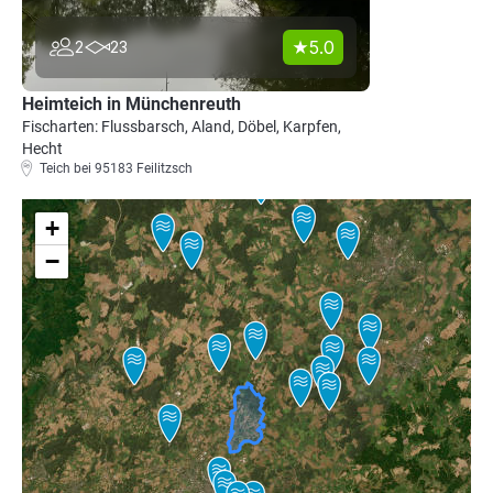
5.0
2
23
Heimteich in Münchenreuth
Fischarten: Flussbarsch, Aland, Döbel, Karpfen,
Hecht
Teich bei 95183 Feilitzsch
+
−