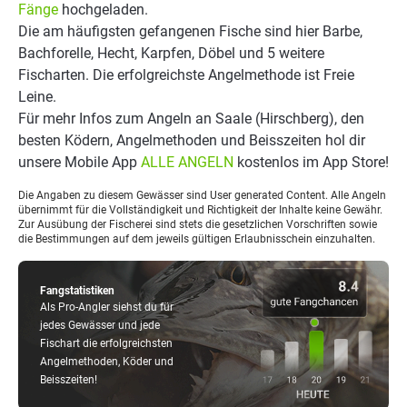
Fänge
hochgeladen.
Die am häufigsten gefangenen Fische sind hier Barbe,
Bachforelle, Hecht, Karpfen, Döbel und 5 weitere
Fischarten. Die erfolgreichste Angelmethode ist Freie
Leine.
Für mehr Infos zum Angeln an Saale (Hirschberg), den
besten Ködern, Angelmethoden und Beisszeiten hol dir
unsere Mobile App
ALLE ANGELN
kostenlos im App Store!
Die Angaben zu diesem Gewässer sind User generated Content. Alle Angeln
übernimmt für die Vollständigkeit und Richtigkeit der Inhalte keine Gewähr.
Zur Ausübung der Fischerei sind stets die gesetzlichen Vorschriften sowie
die Bestimmungen auf dem jeweils gültigen Erlaubnisschein einzuhalten.
Fangstatistiken
Als Pro-Angler siehst du für
jedes Gewässer und jede
Fischart die erfolgreichsten
Angelmethoden, Köder und
Beisszeiten!