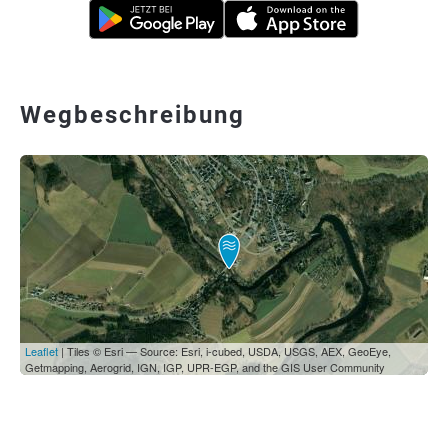
Wegbeschreibung
Leaflet
| Tiles © Esri — Source: Esri, i-cubed, USDA, USGS, AEX, GeoEye,
Getmapping, Aerogrid, IGN, IGP, UPR-EGP, and the GIS User Community