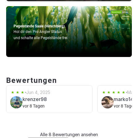
Pegelstände Saale (Hirschberg)
Hol dir den Pro Angler Status
und schalte alle Pegelstände frei
Bewertungen
Jun 4, 2025
May 
krenzer98
marko14
vor 8 Tagen
vor 8 Tagen
Alle 8 Bewertungen ansehen