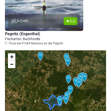
5.0
5
31
Pegnitz (Engenthal)
Fischarten: Bachforelle
Fluss bei 91284 Neuhaus an der Pegnitz
+
−