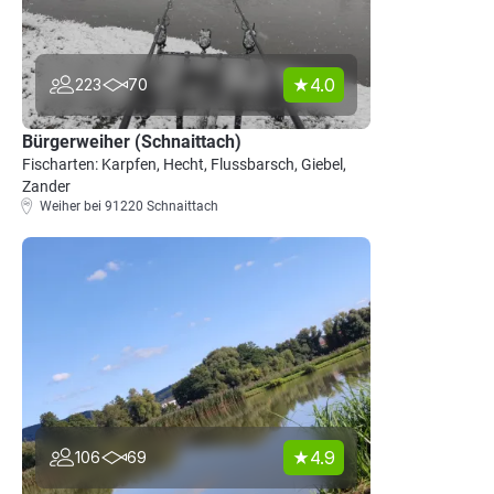
4.0
223
70
Bürgerweiher (Schnaittach)
Fischarten: Karpfen, Hecht, Flussbarsch, Giebel,
Zander
Weiher bei 91220 Schnaittach
4.9
106
69