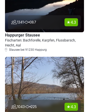
4.3
1341
387
Happurger Stausee
Fischarten: Bachforelle, Karpfen, Flussbarsch,
Hecht, Aal
Stausee bei 91230 Happurg
4.3
1043
225