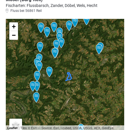
Fischarten: Flussbarsch, Zander, Döbel, Wels, Hecht
Fluss bei 56861 Reil
+
−
| Tiles © Esri — Source: Esri, i-cubed, USDA, USGS, AEX, GeoEye,
Leaflet