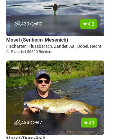
4.3
420
110
Mosel (Senheim-Mesenich)
Fischarten: Flussbarsch, Zander, Aal, Döbel, Hecht
Fluss bei 56820 Briedern
4.1
454
87
Mosel (Burg-Reil)