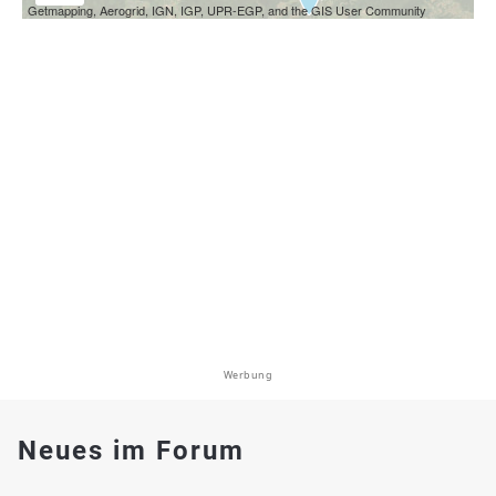
Getmapping, Aerogrid, IGN, IGP, UPR-EGP, and the GIS User Community
Werbung
Neues im Forum