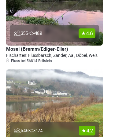
4.6
355
188
Mosel (Bremm/Ediger-Eller)
Fischarten: Flussbarsch, Zander, Aal, Döbel, Wels
Fluss bei 56814 Beilstein
4.2
546
174