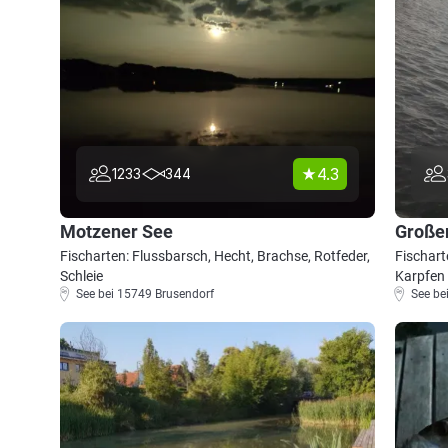
4.3
1233
344
Motzener See
Große
Fischarten: Flussbarsch, Hecht, Brachse, Rotfeder,
Fischart
Schleie
Karpfen
See bei 15749 Brusendorf
See be