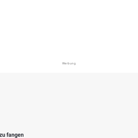
ngsee (Dabendorf)
en: Hecht, Flussbarsch, Karpfen, Rotfeder
i 15806 Gadsdorf
Werbung
3.0
83
4
e Horstfelde (Hechtsee)
en: Flussbarsch, Hecht
see bei 15806 Gadsdorf
 zu fangen