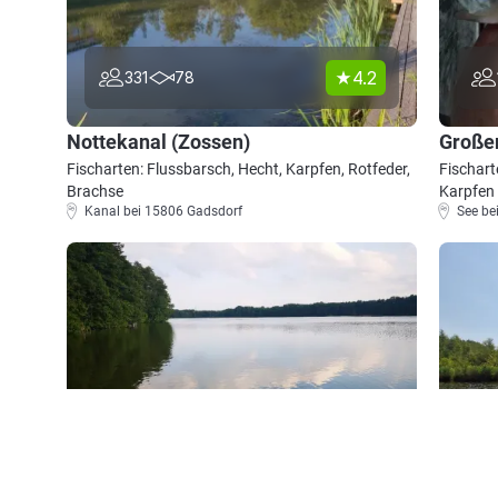
4.2
331
78
Nottekanal (Zossen)
Große
Fischarten: Flussbarsch, Hecht, Karpfen, Rotfeder,
Fischart
Brachse
Karpfen
Kanal bei 15806 Gadsdorf
See be
4.2
168
14