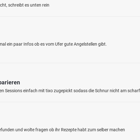
ht, schreibt es unten rein
al ein paar Infos ob es vom Ufer gute Angelstellen gibt.
4.4
37
8
orfer Kanal (Luchgraben)
en: Rotfeder, Flussbarsch, Rotauge, Schleie
parieren
bei 15806 Gadsdorf
ten Sessions einfach mit tixo zugepickt sodass die Schnur nicht am schar
gefunden und wolte fragen ob ihr Rezepte habt zum selber machen