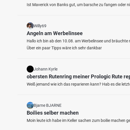
Ist Maverick von Banks gut, um barsche zu fangen oder nic
Willy69
Angeln am Werbelinsee
Hallo ich bin ab den 10.08. am Werbelinsee und bräuchte m
3.7
Über ein paar Tipps wäre ich sehr dankbar
45
3
Zossener Stich
Wünsd
Johann Kyrle
Fischarten: Karpfen, Brachse
Fischart
obersten Rutenring meiner Prologic Rute re
Restwasser bei 15806 Gadsdorf
Kanal 
Weiß jemand wie ich das reparieren kann? Hab es die letz
Bjarne BJARNE
Boilies selber machen
Moin leute ich habe im Keller sachen zum boilie machen 