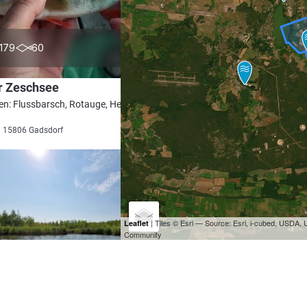
4.4
179
60
r Zeschsee
en: Flussbarsch, Rotauge, Hecht, Schleie,
i 15806 Gadsdorf
| Tiles © Esri — Source: Esri, i-cubed, USDA
Leaflet
Community
4.8
142
23