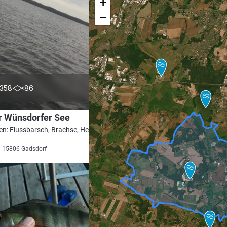
+
−
4.5
358
86
r Wünsdorfer See
en: Flussbarsch, Brachse, Hecht, Zander,
i 15806 Gadsdorf