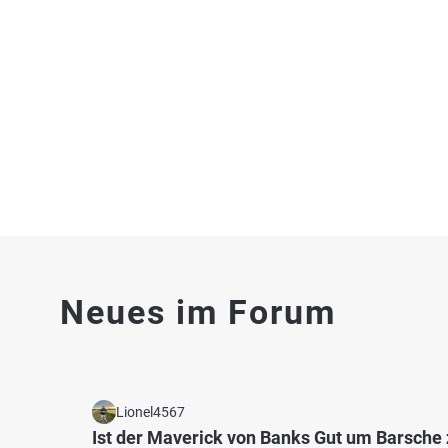
Wolziger See (Zossen)
Pfähli
Fischarten: Flussbarsch, Hecht, Brachse
Fischart
See bei 15806 Gadsdorf
See be
4.5
84
17
Neues im Forum
Kleiner Zeschsee
Kiesse
Fischarten: Schleie, Hecht, Karpfen, Rotauge
Fischart
See bei 15806 Gadsdorf
Bagger
Lionel4567
Ist der Maverick von Banks Gut um Barsche