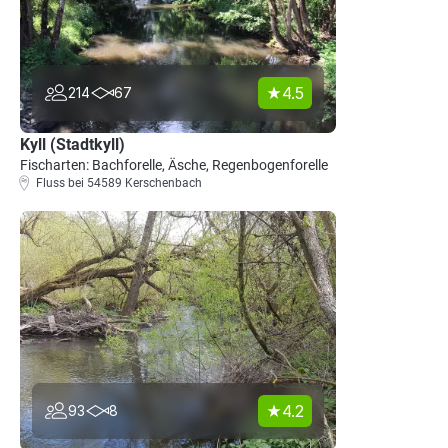
4.5
214
67
Kyll (Stadtkyll)
Fischarten: Bachforelle, Äsche, Regenbogenforelle
Fluss bei 54589 Kerschenbach
4.2
93
8