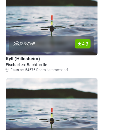
4.3
133
8
Kyll (Hillesheim)
Fischarten: Bachforelle
Fluss bei 54576 Dohm-Lammersdorf