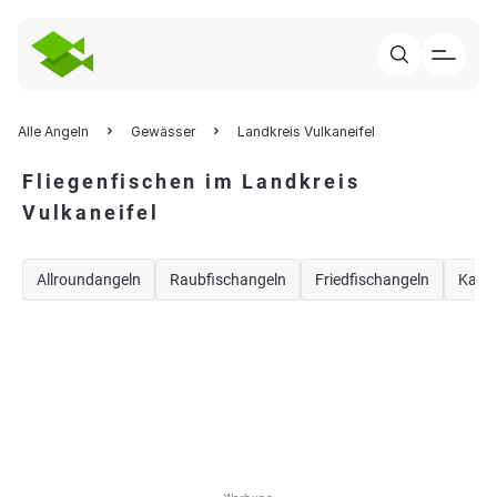
Alle Angeln
Gewässer
Landkreis Vulkaneifel
Fliegenfischen im Landkreis
Vulkaneifel
Allroundangeln
Raubfischangeln
Friedfischangeln
Karp