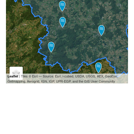
| Tiles © Esri — Source: Esri, i-cubed, USDA, USGS, AEX, GeoEye,
Leaflet
Getmapping, Aerogrid, IGN, IGP, UPR-EGP, and the GIS User Community