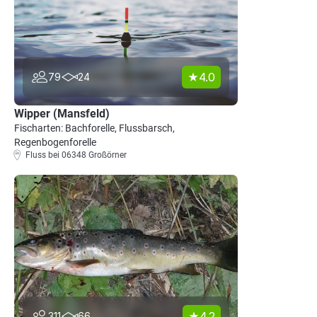
4.0
79
24
Wipper (Mansfeld)
Fischarten: Bachforelle, Flussbarsch,
Regenbogenforelle
Fluss bei 06348 Großörner
4.2
311
66