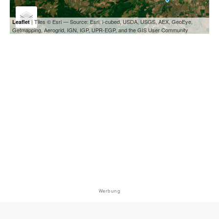
| Tiles © Esri — Source: Esri, i-cubed, USDA, USGS, AEX, GeoEye,
Leaflet
Getmapping, Aerogrid, IGN, IGP, UPR-EGP, and the GIS User Community
Werbung