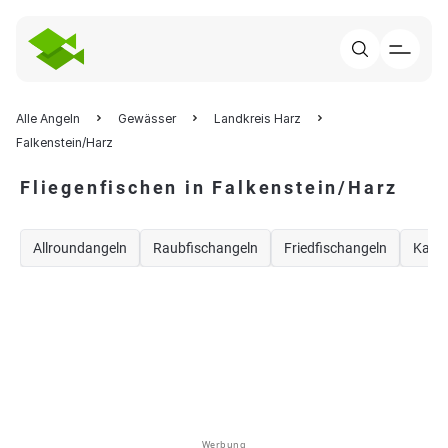
Alle Angeln
Gewässer
Landkreis Harz
Falkenstein/Harz
Fliegenfischen in Falkenstein/Harz
Allroundangeln
Raubfischangeln
Friedfischangeln
Karp
Werbung