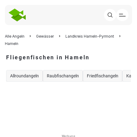
Alle Angeln
Gewässer
Landkreis Hameln-Pyrmont
Hameln
Fliegenfischen in Hameln
Allroundangeln
Raubfischangeln
Friedfischangeln
Karp
Werbung