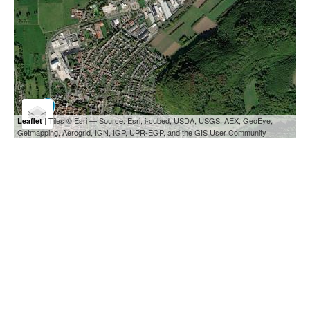
| Tiles © Esri — Source: Esri, i-cubed, USDA, USGS, AEX, GeoEye,
Leaflet
Getmapping, Aerogrid, IGN, IGP, UPR-EGP, and the GIS User Community