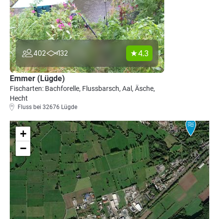
4.3
402
132
Emmer (Lügde)
Fischarten: Bachforelle, Flussbarsch, Aal, Äsche,
Hecht
Fluss bei 32676 Lügde
+
−