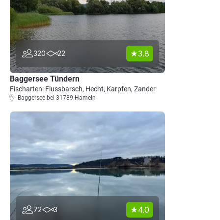
3.8
320
22
Baggersee Tündern
Fischarten: Flussbarsch, Hecht, Karpfen, Zander
Baggersee bei 31789 Hameln
4.0
72
3