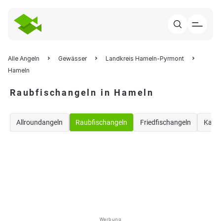
Alle Angeln
Gewässer
Landkreis Hameln-Pyrmont
Hameln
Raubfischangeln in Hameln
Allroundangeln
Raubfischangeln
Friedfischangeln
Karp
Werbung