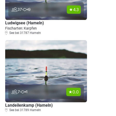
4.3
37
9
Ludwigsee (Hameln)
Fischarten: Karpfen
See bei 31787 Hameln
0.0
7
1
Landeilenkamp (Hameln)
See bei 31789 Hameln