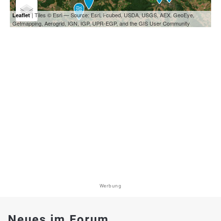
| Tiles © Esri — Source: Esri, i-cubed, USDA, USGS, AEX, GeoEye,
Leaflet
Getmapping, Aerogrid, IGN, IGP, UPR-EGP, and the GIS User Community
Werbung
Neues im Forum