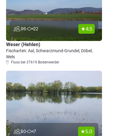
4.5
96
22
Weser (Hehlen)
Fischarten: Aal, Schwarzmund-Grundel, Döbel,
Wels
Fluss bei 37619 Bodenwerder
5.0
80
7