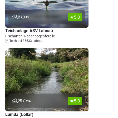
5.0
8
4
Teichanlage ASV Lahnau
Fischarten: Regenbogenforelle
Teich bei 35633 Lahnau
5.0
25
4
Lumda (Lollar)