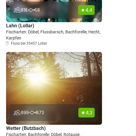
4.4
618
58
Lahn (Lollar)
Fischarten: Döbel, Flussbarsch, Bachforelle, Hecht,
Karpfen
Fluss bei 35457 Lollar
4.3
699
873
Wetter (Butzbach)
Fischarten: Bachforelle, Döbel, Rotauge,