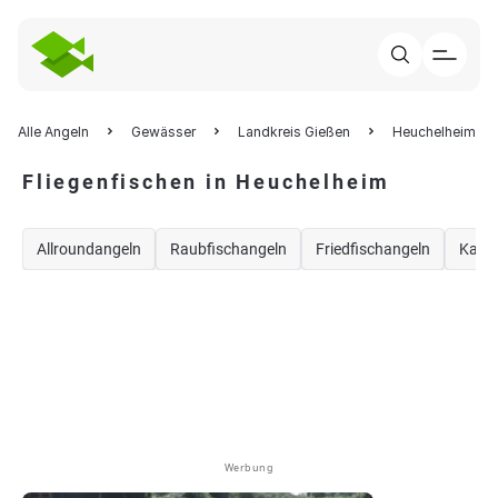
Alle Angeln
Gewässer
Landkreis Gießen
Heuchelheim
Fliegenfischen in Heuchelheim
Allroundangeln
Raubfischangeln
Friedfischangeln
Karp
Werbung