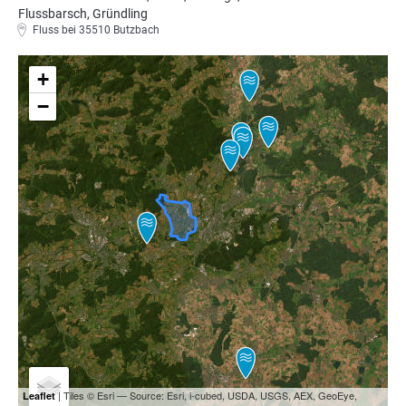
Flussbarsch, Gründling
Fluss bei 35510 Butzbach
+
−
| Tiles © Esri — Source: Esri, i-cubed, USDA, USGS, AEX, GeoEye,
Leaflet