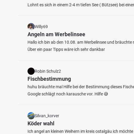
Lohnt es sich in einem 2-4 m tiefen See ( Bützsee) bei e
Willy69
Angeln am Werbelinsee
Hallo ich bin ab den 10.08. am Werbelinsee und bräuchte m
Über ein paar Tipps wäre ich sehr dankbar
4.6
135
69
Robin Schulz2
Rauchhorstsee (Witzeeze)
Fischbestimmung
Prüßs
Fischarten: Hecht, Flussbarsch, Karpfen, Rotfeder,
Fischart
huhu bräuchte mal Hilfe bei der Bestimmung dieses Fische
Schleie
Rotfede
Google schlägt noch karausche vor. Hilfe 😅
See bei 21514 Bröthen
See be
Silvan_korver
Köder wahl
Ich angel an kleinen Weihern im kreis ostalgäu ich möcht