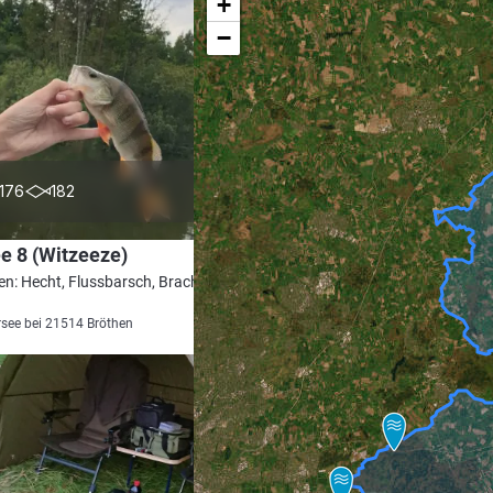
+
−
4.7
176
182
e 8 (Witzeeze)
en: Hecht, Flussbarsch, Brachse, Rotauge,
see bei 21514 Bröthen