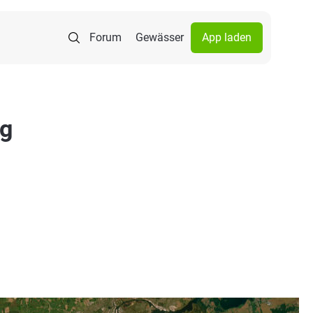
Forum
Gewässer
App laden
rg