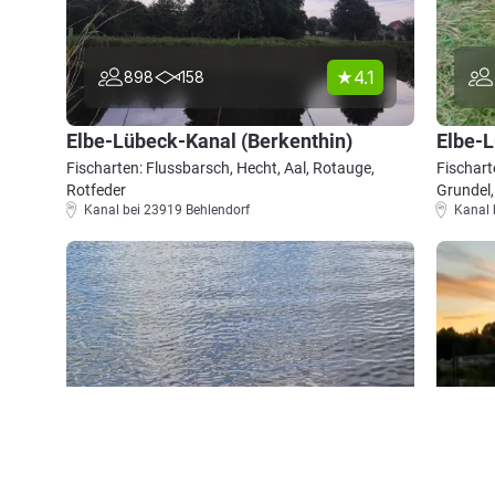
4.1
898
158
Elbe-Lübeck-Kanal (Berkenthin)
Elbe-
Fischarten: Flussbarsch, Hecht, Aal, Rotauge,
Fischart
Rotfeder
Grundel,
Kanal bei 23919 Behlendorf
Kanal 
4.6
254
71