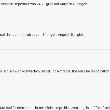
iner Wassertemperatur von 24-28 grad auf Karpfen zu angeln
al ein paar Infos ob es vom Ufer gute Angelstellen gibt.
4.5
339
115
ee
en: Hecht, Flussbarsch, Brachse, Wels,
s. ich schwanke zwischen Giebel und Rotfeder. flossen sind leicht rötlic
r
i 21514 Bröthen
e Method feedern könnt ihr mir Köder empfehlen zum angeln auf friedfisc