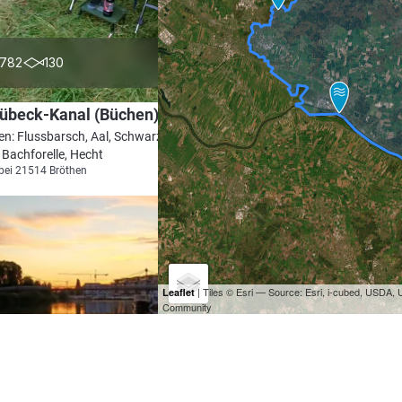
4.4
782
130
Lübeck-Kanal (Büchen)
en: Flussbarsch, Aal, Schwarzmund-
 Bachforelle, Hecht
bei 21514 Bröthen
| Tiles © Esri — Source: Esri, i-cubed, USDA
Leaflet
Community
4.5
192
64