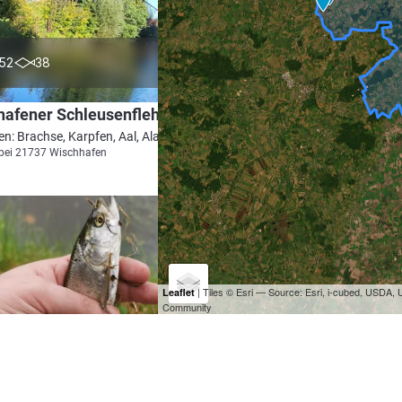
4.5
52
38
afener Schleusenfleht
en: Brachse, Karpfen, Aal, Aland, Güster
bei 21737 Wischhafen
| Tiles © Esri — Source: Esri, i-cubed, USDA
Leaflet
Community
4.4
547
332