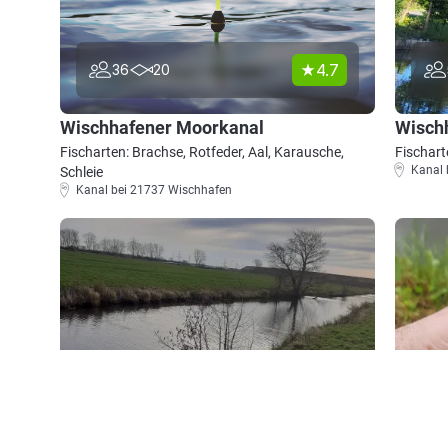
4.7
36
20
Wischhafener Moorkanal
Wischh
Fischarten: Brachse, Rotfeder, Aal, Karausche,
Fischart
Kanal 
Schleie
Kanal bei 21737 Wischhafen
4.3
113
22