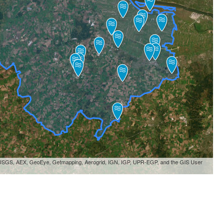
, USGS, AEX, GeoEye, Getmapping, Aerogrid, IGN, IGP, UPR-EGP, and the GIS User