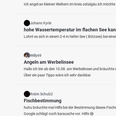
Ich angel an kleinen Weihern im kreis ostalgäu ich möcht
Johann Kyrle
hohe Wassertemperatur im flachen See ka
Lohnt es sich in einem 2-4 m tiefen See ( Bützsee) bei e
4.6
77
42
Willy69
Angeln am Werbelinsee
Freiburger Teich
Redder
Hallo ich bin ab den 10.08. am Werbelinsee und bräuchte m
Fischarten: Brachse, Flussbarsch, Aal,
Fischart
Über ein paar Tipps wäre ich sehr dankbar
Graskarpfen, Karpfen
Aland, 
Teich bei 21729 Freiburg (Elbe)
Teich 
Robin Schulz2
Fischbestimmung
huhu bräuchte mal Hilfe bei der Bestimmung dieses Fische
Google schlägt noch karausche vor. Hilfe 😅