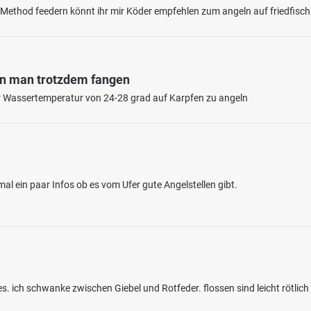
e Method feedern könnt ihr mir Köder empfehlen zum angeln auf friedfisc
nn man trotzdem fangen
iner Wassertemperatur von 24-28 grad auf Karpfen zu angeln
4.8
112
60
 Teiche (Harsefeld)
al ein paar Infos ob es vom Ufer gute Angelstellen gibt.
en: Flussbarsch, Sonnenbarsch, Giebel,
Karausche
bei 21698 Bargstedt
s. ich schwanke zwischen Giebel und Rotfeder. flossen sind leicht rötlic