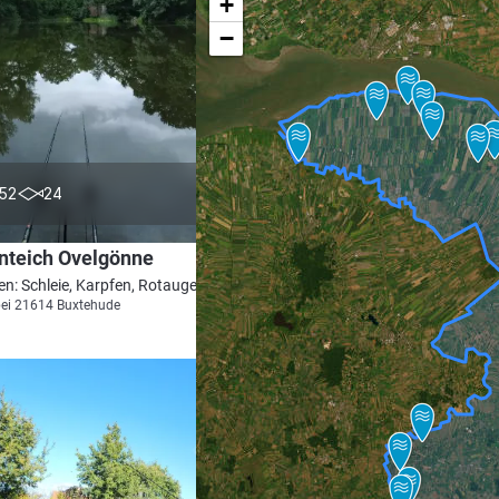
+
−
4.0
52
24
nteich Ovelgönne
en: Schleie, Karpfen, Rotauge, Flussbarsch
bei 21614 Buxtehude