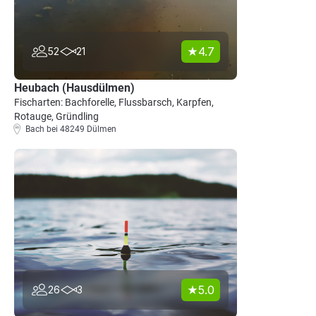
4.7
52
21
Heubach (Hausdülmen)
Fischarten: Bachforelle, Flussbarsch, Karpfen,
Rotauge, Gründling
Bach bei 48249 Dülmen
5.0
26
3