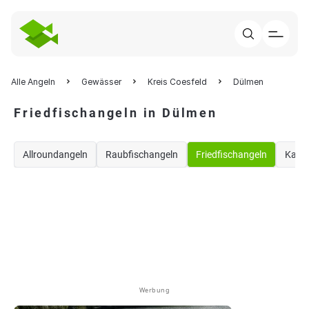
Alle Angeln
Gewässer
Kreis Coesfeld
Dülmen
Friedfischangeln in Dülmen
Allroundangeln
Raubfischangeln
Friedfischangeln
Karp
Werbung