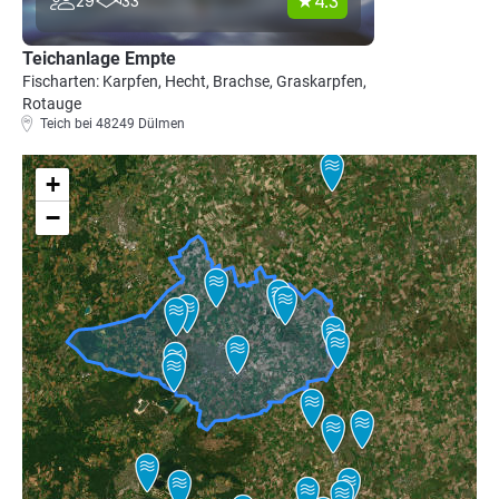
4.3
29
33
Teichanlage Empte
Fischarten: Karpfen, Hecht, Brachse, Graskarpfen,
Rotauge
Teich bei 48249 Dülmen
+
−