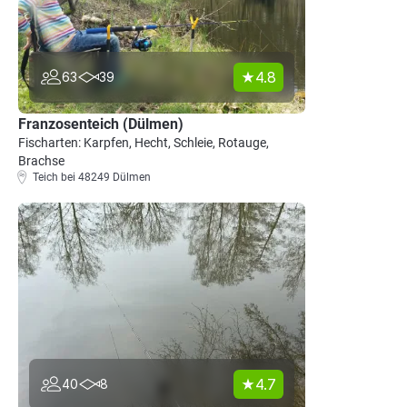
4.8
63
39
Franzosenteich (Dülmen)
Fischarten: Karpfen, Hecht, Schleie, Rotauge,
Brachse
Teich bei 48249 Dülmen
4.7
40
8