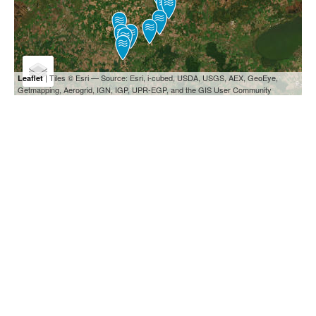
| Tiles © Esri — Source: Esri, i-cubed, USDA, USGS, AEX, GeoEye,
Leaflet
Getmapping, Aerogrid, IGN, IGP, UPR-EGP, and the GIS User Community