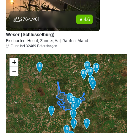
4.6
276
61
Weser (Schlüsselburg)
Fischarten: Hecht, Zander, Aal, Rapfen, Aland
Fluss bei 32469 Petershagen
+
−