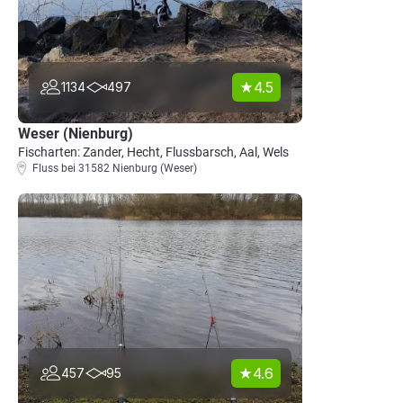
4.5
1134
497
Weser (Nienburg)
Fischarten: Zander, Hecht, Flussbarsch, Aal, Wels
Fluss bei 31582 Nienburg (Weser)
4.6
457
95