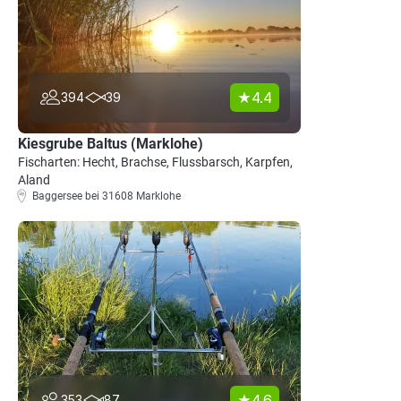
4.4
394
39
Kiesgrube Baltus (Marklohe)
Fischarten: Hecht, Brachse, Flussbarsch, Karpfen,
Aland
Baggersee bei 31608 Marklohe
4.6
353
87