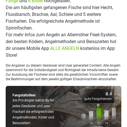
Fänge
und
6 Bilder
hochgeladen.
Die am häufigsten gefangenen Fische sind hier Hecht,
Flussbarsch, Brachse, Aal, Schleie und 5 weitere
Fischarten. Die erfolgreichste Angelmethode ist
Spinnfischen.
Für mehr Infos zum Angeln an Allermöher Fleet-System,
den besten Ködern, Angelmethoden und Beisszeiten hol
dir unsere Mobile App
ALLE ANGELN
kostenlos im App
Store!
Die Angaben zu diesem Gewässer sind User generated Content. Alle Angeln
übernimmt für die Vollständigkeit und Richtigkeit der Inhalte keine Gewähr.
Zur Ausübung der Fischerei sind stets die gesetzlichen Vorschriften sowie
die Bestimmungen auf dem jeweils gültigen Erlaubnisschein einzuhalten.
Fangstatistiken
Als Pro-Angler siehst du für
jedes Gewässer und jede
Fischart die erfolgreichsten
Angelmethoden, Köder und
Beisszeiten!