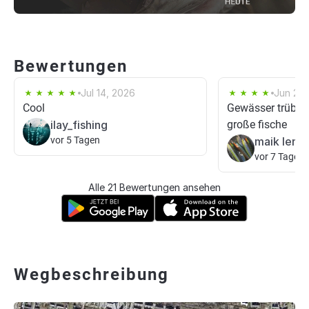
Bewertungen
Jul 14, 2026
Jun 29,
Cool
Gewässer trüb ab
ilay_fishing
große fische
vor 5 Tagen
maik lenz
vor 7 Tagen
Alle 21 Bewertungen ansehen
Wegbeschreibung