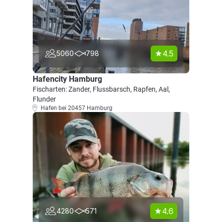
4.5
5060
798
Hafencity Hamburg
Fischarten: Zander, Flussbarsch, Rapfen, Aal,
Flunder
Hafen bei 20457 Hamburg
4.6
4280
571