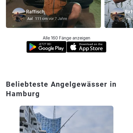
Raffisch
Raf
Aal
111 cm
vor 7 Jahre
Hec
Alle 160 Fänge anzeigen
Beliebteste Angelgewässer in
Hamburg