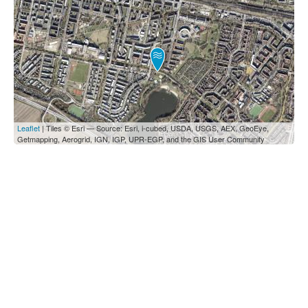
Leaflet
| Tiles © Esri — Source: Esri, i-cubed, USDA, USGS, AEX, GeoEye,
Getmapping, Aerogrid, IGN, IGP, UPR-EGP, and the GIS User Community