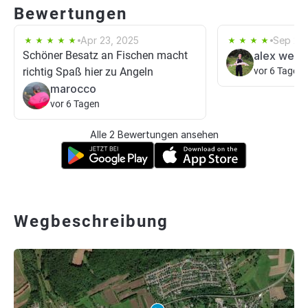
Bewertungen
Apr 23, 2025
Sep 21,
Schöner Besatz an Fischen macht
alex webe
richtig Spaß hier zu Angeln
vor 6 Tagen
marocco
vor 6 Tagen
Alle 2 Bewertungen ansehen
Wegbeschreibung