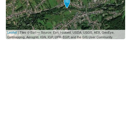
Leaflet
| Tiles © Esri — Source: Esri, i-cubed, USDA, USGS, AEX, GeoEye,
Getmapping, Aerogrid, IGN, IGP, UPR-EGP, and the GIS User Community