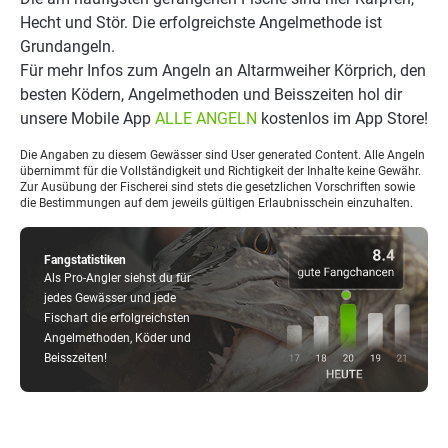
Hecht und Stör. Die erfolgreichste Angelmethode ist
Grundangeln.
Für mehr Infos zum Angeln an Altarmweiher Körprich, den
besten Ködern, Angelmethoden und Beisszeiten hol dir
unsere Mobile App
ALLE ANGELN
kostenlos im App Store!
Die Angaben zu diesem Gewässer sind User generated Content. Alle Angeln
übernimmt für die Vollständigkeit und Richtigkeit der Inhalte keine Gewähr.
Zur Ausübung der Fischerei sind stets die gesetzlichen Vorschriften sowie
die Bestimmungen auf dem jeweils gültigen Erlaubnisschein einzuhalten.
Fangstatistiken
Als Pro-Angler siehst du für
jedes Gewässer und jede
Fischart die erfolgreichsten
Angelmethoden, Köder und
Beisszeiten!