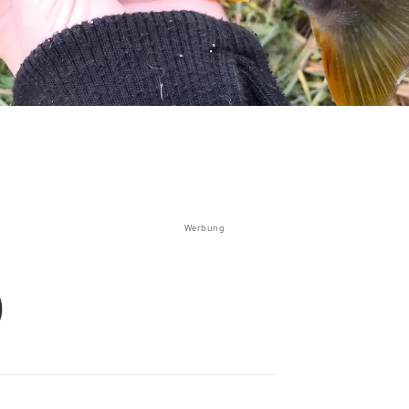
Werbung
)