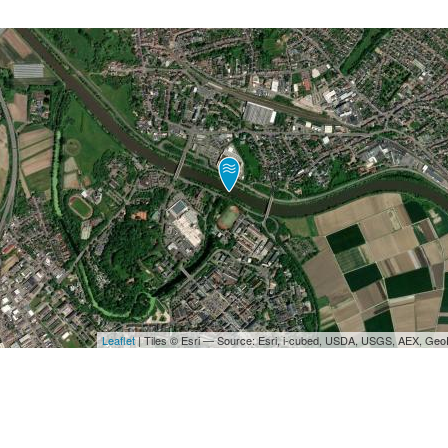
Leaflet
| Tiles © Esri — Source: Esri, i-cubed, USDA, USGS, AEX, Ge