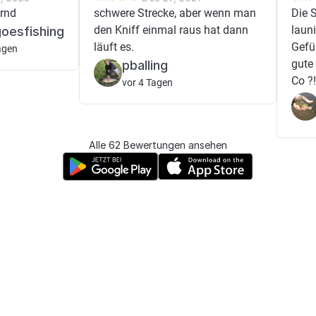
rnd
schwere Strecke, aber wenn man
Die S
den Kniff einmal raus hat dann
laun
oesfishing
läuft es.
Gefüh
agen
gute
pballing
Co ?!
vor 4 Tagen
Alle 62 Bewertungen ansehen