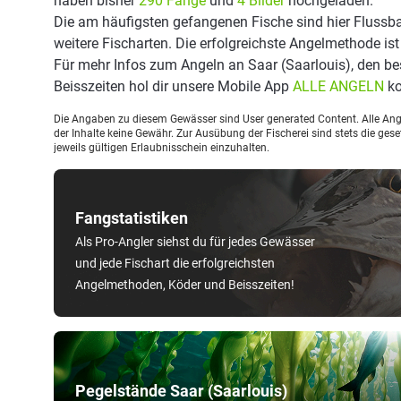
haben bisher
290 Fänge
und
4 Bilder
hochgeladen.
Die am häufigsten gefangenen Fische sind hier Flussba
weitere Fischarten. Die erfolgreichste Angelmethode ist
Für mehr Infos zum Angeln an Saar (Saarlouis), den b
Beisszeiten hol dir unsere Mobile App
ALLE ANGELN
ko
Die Angaben zu diesem Gewässer sind User generated Content. Alle Ange
der Inhalte keine Gewähr. Zur Ausübung der Fischerei sind stets die ge
jeweils gültigen Erlaubnisschein einzuhalten.
Fangstatistiken
Als Pro-Angler siehst du für jedes Gewässer
und jede Fischart die erfolgreichsten
Angelmethoden, Köder und Beisszeiten!
Pegelstände Saar (Saarlouis)