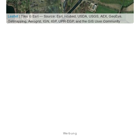
Leaflet
| Tiles © Esri — Source: Esri, i-cubed, USDA, USGS, AEX, GeoEye,
Getmapping, Aerogrid, IGN, IGP, UPR-EGP, and the GIS User Community
Werbung