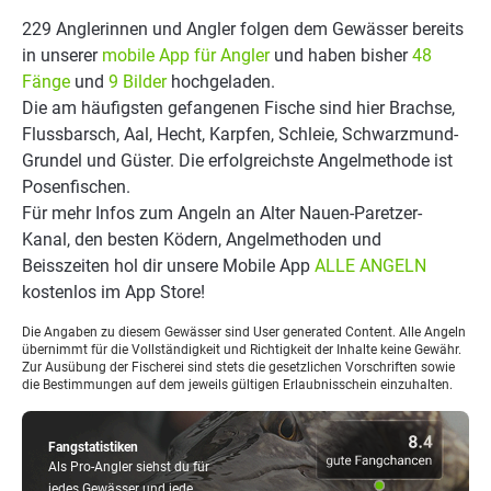
229 Anglerinnen und Angler folgen dem Gewässer bereits
in unserer
mobile App für Angler
und haben bisher
48
Fänge
und
9 Bilder
hochgeladen.
Die am häufigsten gefangenen Fische sind hier Brachse,
Flussbarsch, Aal, Hecht, Karpfen, Schleie, Schwarzmund-
Grundel und Güster. Die erfolgreichste Angelmethode ist
Posenfischen.
Für mehr Infos zum Angeln an Alter Nauen-Paretzer-
Kanal, den besten Ködern, Angelmethoden und
Beisszeiten hol dir unsere Mobile App
ALLE ANGELN
kostenlos im App Store!
Die Angaben zu diesem Gewässer sind User generated Content. Alle Angeln
übernimmt für die Vollständigkeit und Richtigkeit der Inhalte keine Gewähr.
Zur Ausübung der Fischerei sind stets die gesetzlichen Vorschriften sowie
die Bestimmungen auf dem jeweils gültigen Erlaubnisschein einzuhalten.
Fangstatistiken
Als Pro-Angler siehst du für
jedes Gewässer und jede