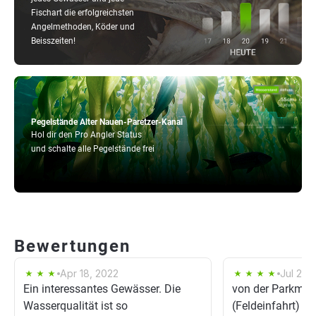
Fischart die erfolgreichsten
Angelmethoden, Köder und
Beisszeiten!
Pegelstände Alter Nauen-Paretzer-Kanal
Hol dir den Pro Angler Status
und schalte alle Pegelstände frei
Bewertungen
Apr 18, 2022
Jul 20,
Ein interessantes Gewässer. Die
von der Parkmögl
Wasserqualität ist so
(Feldeinfahrt) c