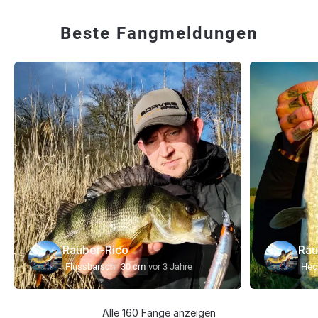
Beste Fangmeldungen
Räuber-Rico
Räu
Flussbarsch
30 cm
vor 3 Jahre
Hec
Alle 160 Fänge anzeigen