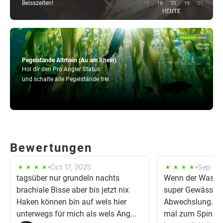
Beisszeiten!
Pegelstände Altrhein (Au am Rhein)
Hol dir den Pro Angler Status
und schalte alle Pegelstände frei
Bewertungen
Oct 17, 2025
Sep 29
tagsüber nur grundeln nachts
Wenn der Wasser
brachiale Bisse aber bis jetzt nix
super Gewässer m
Haken können bin auf wels hier
Abwechslung. War
unterwegs für mich als wels Ang...
mal zum Spinnfi