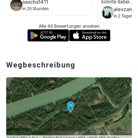
sascha1411
konnte dabei...
in 20 Stunden
alexzande
in 2 Tagen
Alle 44 Bewertungen ansehen
Wegbeschreibung
Leaflet
| Tiles © Esri — Source: Esri, i-cubed, USDA, USGS, AEX, GeoEye,