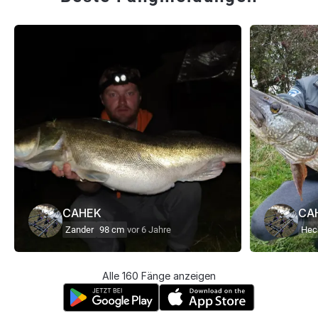
CAHEK
CA
Zander
98 cm
vor 6 Jahre
Hec
Alle 160 Fänge anzeigen