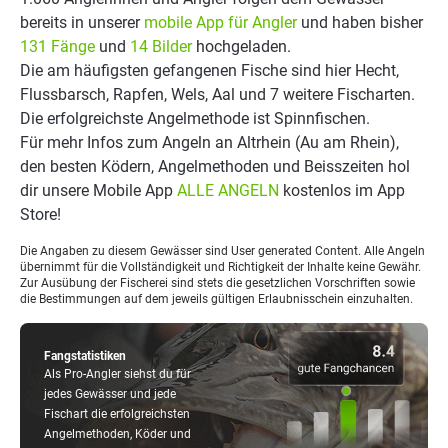
bereits in unserer
mobile App für Angler
und haben bisher
131 Fänge
und
14 Bilder
hochgeladen.
Die am häufigsten gefangenen Fische sind hier Hecht,
Flussbarsch, Rapfen, Wels, Aal und 7 weitere Fischarten.
Die erfolgreichste Angelmethode ist Spinnfischen.
Für mehr Infos zum Angeln an Altrhein (Au am Rhein),
den besten Ködern, Angelmethoden und Beisszeiten hol
dir unsere Mobile App
ALLE ANGELN
kostenlos im App
Store!
Die Angaben zu diesem Gewässer sind User generated Content. Alle Angeln
übernimmt für die Vollständigkeit und Richtigkeit der Inhalte keine Gewähr.
Zur Ausübung der Fischerei sind stets die gesetzlichen Vorschriften sowie
die Bestimmungen auf dem jeweils gültigen Erlaubnisschein einzuhalten.
Fangstatistiken
Als Pro-Angler siehst du für
jedes Gewässer und jede
Fischart die erfolgreichsten
Angelmethoden, Köder und