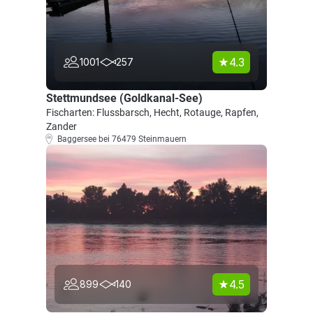
4.3
1001
257
Stettmundsee (Goldkanal-See)
Fischarten: Flussbarsch, Hecht, Rotauge, Rapfen,
Zander
Baggersee bei 76479 Steinmauern
4.5
899
140