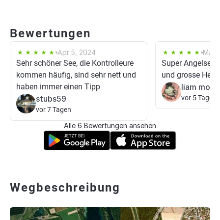
Bewertungen
Apr 5, 2024
May 
Sehr schöner See, die Kontrolleure
Super Angelsee k
kommen häufig, sind sehr nett und
und grosse Hecht
haben immer einen Tipp
liam mose
stubs59
vor 5 Tagen
vor 7 Tagen
Alle 6 Bewertungen ansehen
Wegbeschreibung