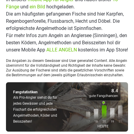
Fänge
und
ein Bild
hochgeladen.
Die am häufigsten gefangenen Fische sind hier Karpfen,
Regenbogenforelle, Flussbarsch, Hecht und Döbel. Die
erfolgreichste Angelmethode ist Spinnfischen.
Für mehr Infos zum Angeln an Anglersee (Sinningen), den
besten Ködern, Angelmethoden und Beisszeiten hol dir
unsere Mobile App
ALLE ANGELN
kostenlos im App Store!
Die Angaben zu diesem Gewässer sind User generated Content. Alle Angeln
übernimmt für die Vollständigkeit und Richtigkeit der Inhalte keine Gewähr.
Zur Ausübung der Fischerei sind stets die gesetzlichen Vorschriften sowie
die Bestimmungen auf dem jeweils gültigen Erlaubnisschein einzuhalten.
Fangstatistiken
Als Pro-Angler siehst du für
jedes Gewässer und jede
Fischart die erfolgreichsten
Angelmethoden, Köder und
Beisszeiten!