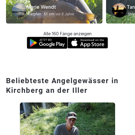
Marie Wendt
Tan
Karpfen
51 cm
vor 8 Jahre
Stör
Alle 160 Fänge anzeigen
Beliebteste Angelgewässer in
Kirchberg an der Iller