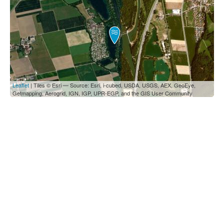
Leaflet
| Tiles © Esri — Source: Esri, i-cubed, USDA, USGS, AEX, GeoEye,
Getmapping, Aerogrid, IGN, IGP, UPR-EGP, and the GIS User Community