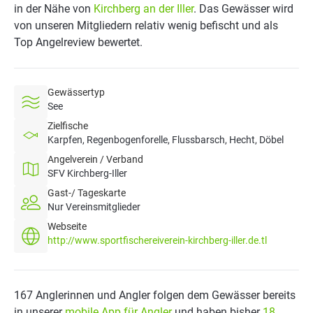
in der Nähe von
Kirchberg an der Iller
. Das Gewässer wird
von unseren Mitgliedern relativ wenig befischt und als
Top Angelreview bewertet.
Gewässertyp
See
Zielfische
Karpfen, Regenbogenforelle, Flussbarsch, Hecht, Döbel
Angelverein / Verband
SFV Kirchberg-Iller
Gast-/ Tageskarte
Nur Vereinsmitglieder
Webseite
http://www.sportfischereiverein-kirchberg-iller.de.tl
167 Anglerinnen und Angler folgen dem Gewässer bereits
in unserer
mobile App für Angler
und haben bisher
18