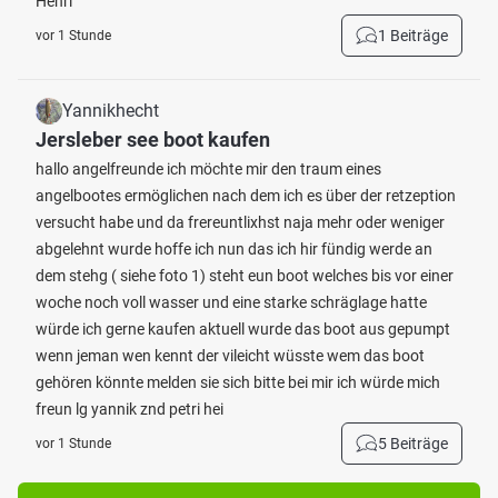
Henri
1 Beiträge
vor 1 Stunde
Yannikhecht
Jersleber see boot kaufen
hallo angelfreunde ich möchte mir den traum eines
angelbootes ermöglichen nach dem ich es über der retzeption
versucht habe und da frereuntlixhst naja mehr oder weniger
abgelehnt wurde hoffe ich nun das ich hir fündig werde an
dem stehg ( siehe foto 1) steht eun boot welches bis vor einer
woche noch voll wasser und eine starke schräglage hatte
würde ich gerne kaufen aktuell wurde das boot aus gepumpt
wenn jeman wen kennt der vileicht wüsste wem das boot
gehören könnte melden sie sich bitte bei mir ich würde mich
freun lg yannik znd petri hei
5 Beiträge
vor 1 Stunde