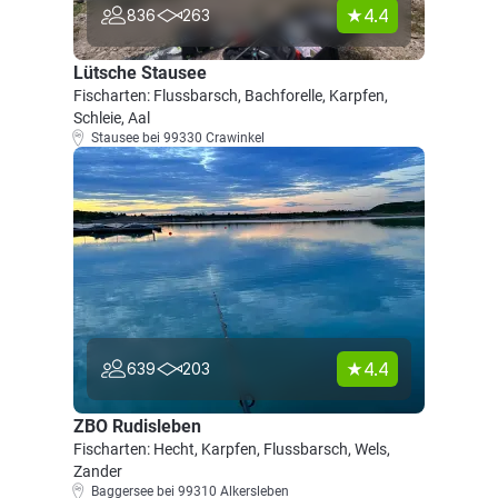
4.4
836
263
Lütsche Stausee
Fischarten: Flussbarsch, Bachforelle, Karpfen,
Schleie, Aal
Stausee bei 99330 Crawinkel
4.4
639
203
ZBO Rudisleben
Fischarten: Hecht, Karpfen, Flussbarsch, Wels,
Zander
Baggersee bei 99310 Alkersleben