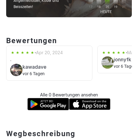
Angelmethoden, Köder und
Beisszeiten!
Bewertungen
Apr 20, 2024
Mar 1
.
jonnyfk
kawadave
vor 6 Tagen
vor 6 Tagen
Alle 0 Bewertungen ansehen
Wegbeschreibung