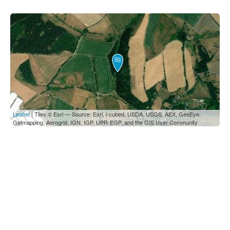
Leaflet
| Tiles © Esri — Source: Esri, i-cubed, USDA, USGS, AEX, GeoEye,
Getmapping, Aerogrid, IGN, IGP, UPR-EGP, and the GIS User Community