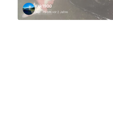
Kxk1900
Aal
75 cm
vor 2 Jahre