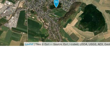
Leaflet
| Tiles © Esri — Source: Esri, i-cubed, USDA, USGS, AEX, Ge