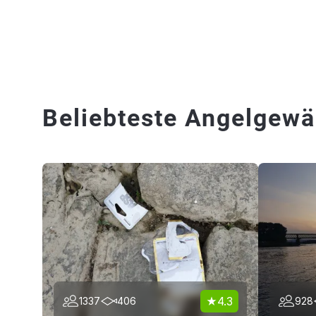
Beliebteste Angelgewäs
4.3
1337
406
928