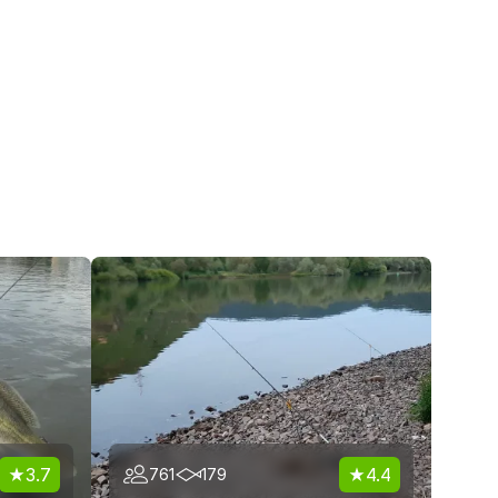
3.7
4.4
761
179