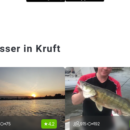
ser in Kruft
4.2
75
915
192