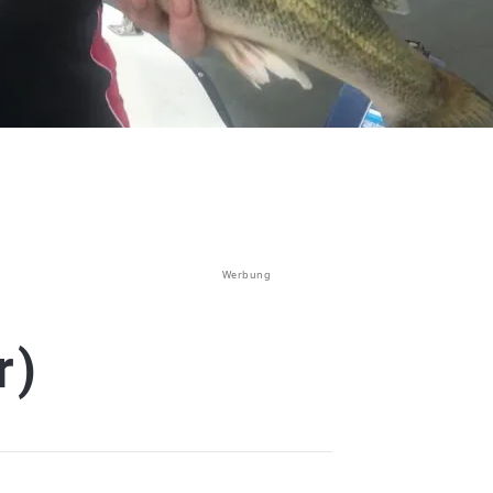
Werbung
r)