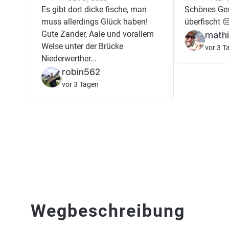
Es gibt dort dicke fische, man
Schönes Gew
muss allerdings Glück haben!
überfischt 
Gute Zander, Aale und vorallem
mathi
Welse unter der Brücke
vor 3 T
Niederwerther...
robin562
vor 3 Tagen
Wegbeschreibung