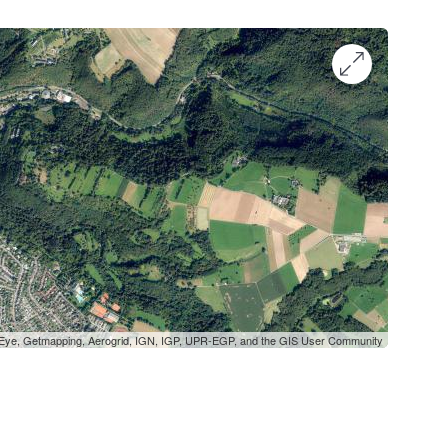
oEye, Getmapping, Aerogrid, IGN, IGP, UPR-EGP, and the GIS User Community