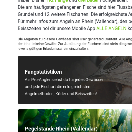
haben bisher
192 Fänge
und
drei Bilder
hochgeladen.
Die am häufigsten gefangenen Fische sind hier Flussb
Grundel und 12 weitere Fischarten. Die erfolgreichste 
Für mehr Infos zum Angeln an Rhein (Vallendar), den 
Beisszeiten hol dir unsere Mobile App
ALLE ANGELN
ko
Die Angaben zu diesem Gewässer sind User generated Content. Alle Ange
der Inhalte keine Gewähr. Zur Ausübung der Fischerei sind stets die ge
jeweils gültigen Erlaubnisschein einzuhalten.
Fangstatistiken
Als Pro-Angler siehst du für jedes Gewässer
und jede Fischart die erfolgreichsten
Angelmethoden, Köder und Beisszeiten!
Pegelstände Rhein (Vallendar)