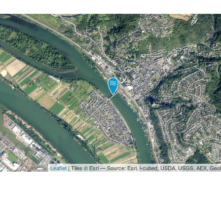
Leaflet
| Tiles © Esri — Source: Esri, i-cubed, USDA, USGS, AEX, Ge