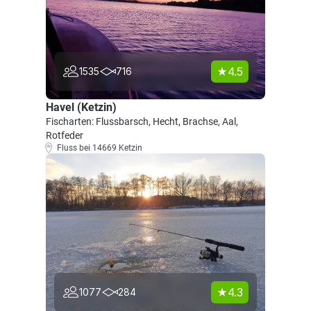
4.5
1535
716
Havel (Ketzin)
Fischarten: Flussbarsch, Hecht, Brachse, Aal,
Rotfeder
Fluss bei 14669 Ketzin
4.3
1077
284