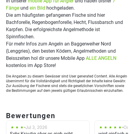
in unserer
mobile App für Angler
und haben bisher
7
Fänge
und
ein Bild
hochgeladen.
Die am häufigsten gefangenen Fische sind hier
Bachforelle, Regenbogenforelle, Hecht, Flussbarsch und
Karpfen. Die erfolgreichste Angelmethode ist
Spinnfischen.
Für mehr Infos zum Angeln an Baggerweiher Nord
(Lenggries), den besten Ködern, Angelmethoden und
Beisszeiten hol dir unsere Mobile App
ALLE ANGELN
kostenlos im App Store!
Die Angaben zu diesem Gewässer sind User generated Content. Alle Angeln
übernimmt für die Vollständigkeit und Richtigkeit der Inhalte keine Gewähr.
Zur Ausübung der Fischerei sind stets die gesetzlichen Vorschriften sowie
die Bestimmungen auf dem jeweils gültigen Erlaubnisschein einzuhalten.
Bewertungen
Jul 3, 2026
Oct 3
Sehr Krautig aber es gieb echt
wird einfach nie 