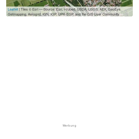
Leaflet
| Tiles © Esri — Source: Esri, i-cubed, USDA, USGS, AEX, GeoEye,
Getmapping, Aerogrid, IGN, IGP, UPR-EGP, and the GIS User Community
Werbung