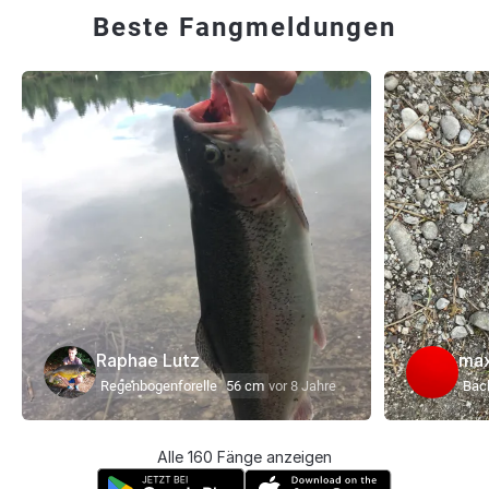
Beste Fangmeldungen
Raphae Lutz
max
Regenbogenforelle
56 cm
vor 8 Jahre
Bach
Alle 160 Fänge anzeigen