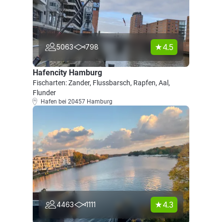
4.5
5063
798
Hafencity Hamburg
Fischarten: Zander, Flussbarsch, Rapfen, Aal,
Flunder
Hafen bei 20457 Hamburg
4.3
4463
1111