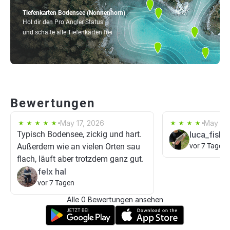
Tiefenkarten Bodensee (Nonnenhorn)
Hol dir den Pro Angler Status
und schalte alle Tiefenkarten frei
Bewertungen
May 17, 2026
May 30
Typisch Bodensee, zickig und hart.
luca_fishi
Außerdem wie an vielen Orten sau
vor 7 Tagen
flach, läuft aber trotzdem ganz gut.
felx hal
vor 7 Tagen
Alle 0 Bewertungen ansehen