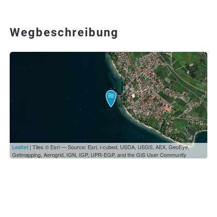
Wegbeschreibung
Leaflet
| Tiles © Esri — Source: Esri, i-cubed, USDA, USGS, AEX, GeoEye,
Getmapping, Aerogrid, IGN, IGP, UPR-EGP, and the GIS User Community