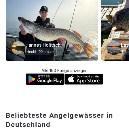
Hannes Holitsch
Las
Hecht
90 cm
vor 1 Jahr
Kar
Alle 160 Fänge anzeigen
Beliebteste Angelgewässer in
Deutschland