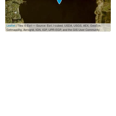
Leaflet
| Tiles © Esri — Source: Esri, i-cubed, USDA, USGS, AEX, GeoEye,
Getmapping, Aerogrid, IGN, IGP, UPR-EGP, and the GIS User Community