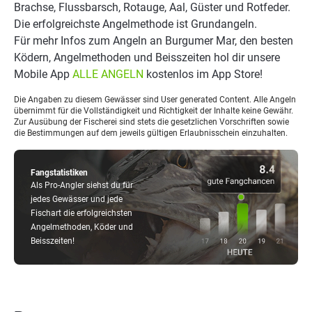
Brachse, Flussbarsch, Rotauge, Aal, Güster und Rotfeder.
Die erfolgreichste Angelmethode ist Grundangeln.
Für mehr Infos zum Angeln an Burgumer Mar, den besten
Ködern, Angelmethoden und Beisszeiten hol dir unsere
Mobile App
ALLE ANGELN
kostenlos im App Store!
Die Angaben zu diesem Gewässer sind User generated Content. Alle Angeln
übernimmt für die Vollständigkeit und Richtigkeit der Inhalte keine Gewähr.
Zur Ausübung der Fischerei sind stets die gesetzlichen Vorschriften sowie
die Bestimmungen auf dem jeweils gültigen Erlaubnisschein einzuhalten.
Fangstatistiken
Als Pro-Angler siehst du für
jedes Gewässer und jede
Fischart die erfolgreichsten
Angelmethoden, Köder und
Beisszeiten!