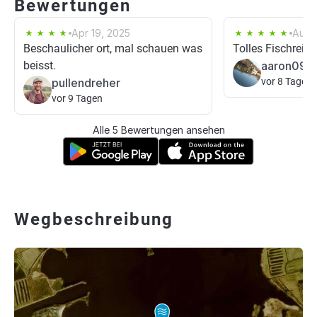
Bewertungen
Apr 19, 2025
Aug 
Beschaulicher ort, mal schauen was
Tolles Fischreic
beisst.
aaron090
pullendreher
vor 8 Tagen
vor 9 Tagen
Alle 5 Bewertungen ansehen
Wegbeschreibung