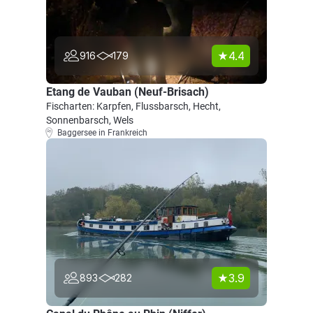
4.4
916
179
Etang de Vauban (Neuf-Brisach)
Fischarten: Karpfen, Flussbarsch, Hecht,
Sonnenbarsch, Wels
Baggersee in Frankreich
3.9
893
282