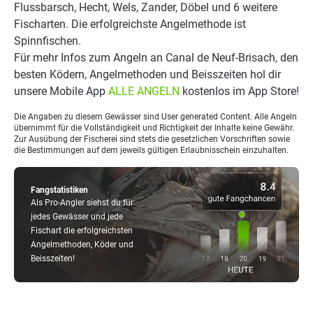
Flussbarsch, Hecht, Wels, Zander, Döbel und 6 weitere
Fischarten. Die erfolgreichste Angelmethode ist
Spinnfischen.
Für mehr Infos zum Angeln an Canal de Neuf-Brisach, den
besten Ködern, Angelmethoden und Beisszeiten hol dir
unsere Mobile App
ALLE ANGELN
kostenlos im App Store!
Die Angaben zu diesem Gewässer sind User generated Content. Alle Angeln
übernimmt für die Vollständigkeit und Richtigkeit der Inhalte keine Gewähr.
Zur Ausübung der Fischerei sind stets die gesetzlichen Vorschriften sowie
die Bestimmungen auf dem jeweils gültigen Erlaubnisschein einzuhalten.
Fangstatistiken
Als Pro-Angler siehst du für
jedes Gewässer und jede
Fischart die erfolgreichsten
Angelmethoden, Köder und
Beisszeiten!