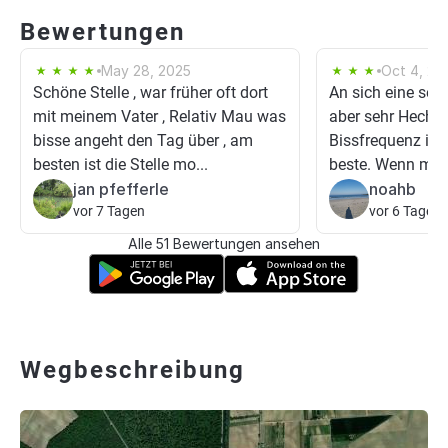
Bewertungen
May 28, 2025
Oct 4, 20
Schöne Stelle , war früher oft dort
An sich eine sehr
mit meinem Vater , Relativ Mau was
aber sehr Hecht l
bisse angeht den Tag über , am
Bissfrequenz ist 
besten ist die Stelle mo...
beste. Wenn man 
jan pfefferle
noahb
vor 7 Tagen
vor 6 Tagen
Alle 51 Bewertungen ansehen
Wegbeschreibung