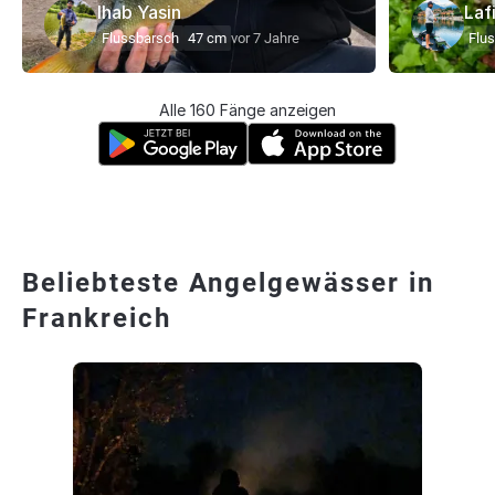
Ihab Yasin
Laf
Flussbarsch
47 cm
vor 7 Jahre
Flu
Alle 160 Fänge anzeigen
Beliebteste Angelgewässer in
Frankreich