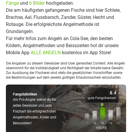
Fänge
und
6 Bilder
hochgeladen.
Die am häufigsten gefangenen Fische sind hier Schleie,
Brachse, Aal, Flussbarsch, Zander, Güster, Hecht und
Rotauge. Die erfolgreichste Angelmethode ist
Grundangeln.
Für mehr Infos zum Angeln an Cola-See, den besten
Ködern, Angelmethoden und Beisszeiten hol dir unsere
Mobile App
ALLE ANGELN
kostenlos im App Store!
Die Angaben zu diesem Gewässer sind User generated Content. Alle Angeln
übernimmt für die Vollständigkeit und Richtigkeit der Inhalte keine Gewähr.
Zur Ausübung der Fischerei sind stets die gesetzlichen Vorschriften sowie
die Bestimmungen auf dem jeweils gültigen Erlaubnisschein einzuhalten.
Fangstatistiken
Als Pro-Angler siehst du für
jedes Gewässer und jede
Fischart die erfolgreichsten
Angelmethoden, Köder und
Beisszeiten!