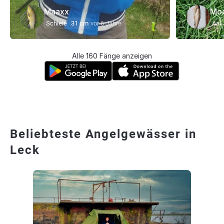
Maaxx
Mo
Schleie
31 cm
vor 6 Jahre
Aal
Alle 160 Fänge anzeigen
Beliebteste Angelgewässer in
Leck