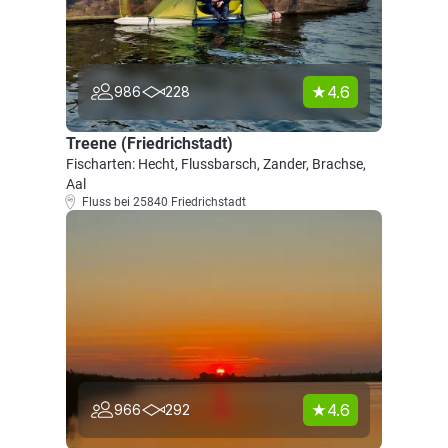
4.6
986
228
Treene (Friedrichstadt)
Fischarten: Hecht, Flussbarsch, Zander, Brachse,
Aal
Fluss bei 25840 Friedrichstadt
4.6
966
292