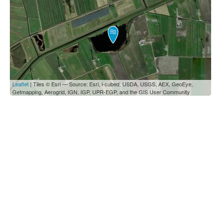
Leaflet
| Tiles © Esri — Source: Esri, i-cubed, USDA, USGS, AEX, GeoEye,
Getmapping, Aerogrid, IGN, IGP, UPR-EGP, and the GIS User Community