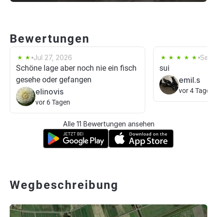
Bewertungen
Jul 27, 2026
Sep 
Schöne lage aber noch nie ein fisch
sui
gesehe oder gefangen
emil.s
elinovis
vor 4 Tagen
vor 6 Tagen
Alle 11 Bewertungen ansehen
Wegbeschreibung