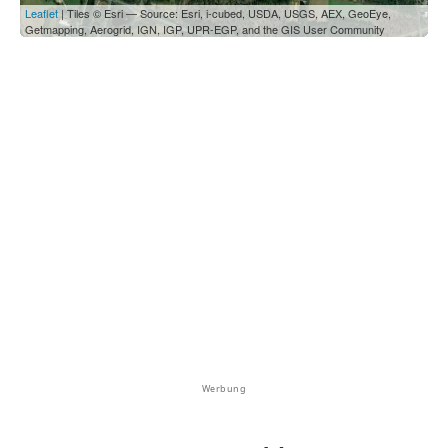
Leaflet
| Tiles © Esri — Source: Esri, i-cubed, USDA, USGS, AEX, GeoEye,
Getmapping, Aerogrid, IGN, IGP, UPR-EGP, and the GIS User Community
Werbung