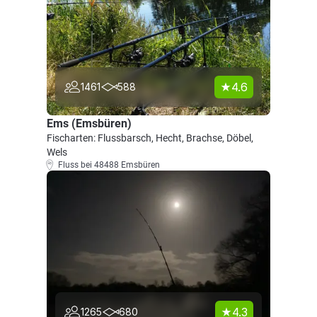
4.6
1461
588
Ems (Emsbüren)
Fischarten: Flussbarsch, Hecht, Brachse, Döbel,
Wels
Fluss bei 48488 Emsbüren
4.3
1265
680