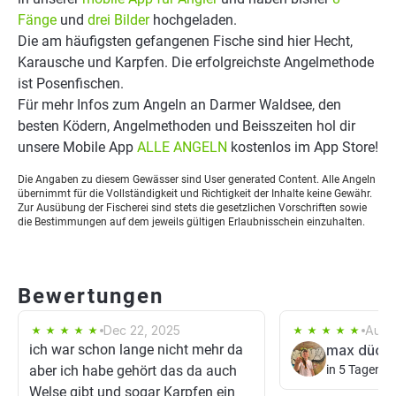
Fänge
und
drei Bilder
hochgeladen.
Die am häufigsten gefangenen Fische sind hier Hecht,
Karausche und Karpfen. Die erfolgreichste Angelmethode
ist Posenfischen.
Für mehr Infos zum Angeln an Darmer Waldsee, den
besten Ködern, Angelmethoden und Beisszeiten hol dir
unsere Mobile App
ALLE ANGELN
kostenlos im App Store!
Die Angaben zu diesem Gewässer sind User generated Content. Alle Angeln
übernimmt für die Vollständigkeit und Richtigkeit der Inhalte keine Gewähr.
Zur Ausübung der Fischerei sind stets die gesetzlichen Vorschriften sowie
die Bestimmungen auf dem jeweils gültigen Erlaubnisschein einzuhalten.
Bewertungen
Dec 22, 2025
Aug 
ich war schon lange nicht mehr da
max dück
aber ich habe gehört das da auch
in 5 Tagen
Welse gibt und sogar Karpfen ein